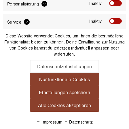
Inaktiv
Personalisierung
Inaktiv
Service
Diese Website verwendet Cookies, um Ihnen die bestmögliche
Savage
Savage
Funktionalität bieten zu können. Deine Einwilligung zur Nutzung
Papierhintergrund
Papierhintergrund
von Cookies kannst du jederzeit individuell anpassen oder
2,72x11m Studio Gray
2,72x11m Black
widerrufen.
79,00 € *
79,00 € *
Datenschutzeinstellungen
Nur funktionale Cookies
Einstellungen speichern
Alle Cookies akzeptieren
Impressum
Datenschutz