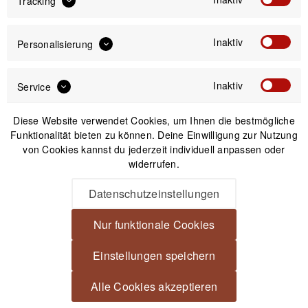
Tracking
Inaktiv
Personalisierung
Inaktiv
Service
Diese Website verwendet Cookies, um Ihnen die bestmögliche
Platypod Mini Super
Platypod Handle -
Funktionalität bieten zu können. Deine Einwilligung zur Nutzung
Clamp -
Teleskopaufsatz für
von Cookies kannst du jederzeit individuell anpassen oder
Zubehörklemme
Kugelköpfe und
widerrufen.
Zubehör bis 5 kg
22,99 € *
69,99 € *
Datenschutzeinstellungen
Nur funktionale Cookies
Einstellungen speichern
Alle Cookies akzeptieren