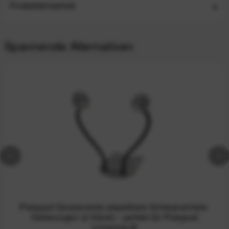
Produktsicherheit
Spannende Alternativen
Platypod Goosenecks stapelbare Schwanenhals-
Halterungen (2 Stück) - perfekt für Platypod
Universal-B