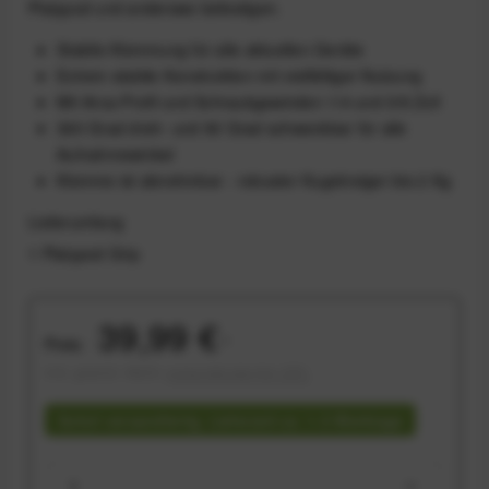
Platypod und anderswo befestigen.
Stabile Klemmung für alle aktuellen Geräte
Extrem stabile Konstruktion mit vielfältiger Nutzung
Mit Arca-Profil und Schraubgewinden 1/4 und 3/8 Zoll
360 Grad dreh- und 90 Grad schwenkbar für alle
Aufnahmewinkel
Klemme ist abnehmbar - robuster Kugelneiger bis 2 Kg
Lieferumfang
1 Platypod Grip
39,99 €
Preis:
*
inkl. gesetzl. MwSt.
versandkostenfrei (DE)
Sofort versandfertig, Lieferzeit ca. 1-3 Werktage