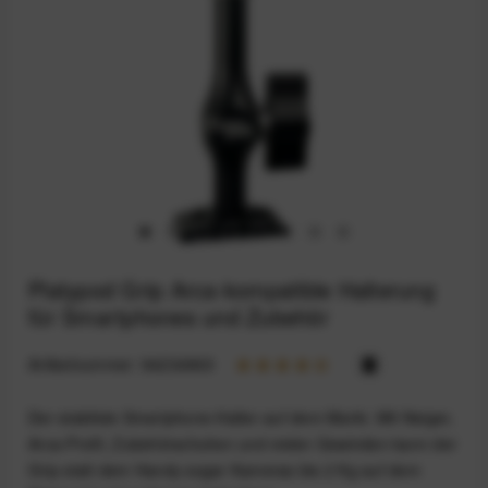
Platypod Grip Arca-kompatible Halterung
für Smartphones und Zubehör
Artikelnummer:
94234969
Der stabilste Smartphone-Halter auf dem Markt. Mit Neiger,
Arca-Profil, Zubehörschuhen und vielen Gewinden kann der
Grip statt dem Handy sogar Kameras bis 2 Kg auf dem