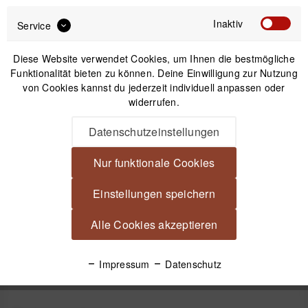
Inaktiv
Service
Diese Website verwendet Cookies, um Ihnen die bestmögliche
Funktionalität bieten zu können. Deine Einwilligung zur Nutzung
von Cookies kannst du jederzeit individuell anpassen oder
Platypod Goosenecks stapelbare Schwanenhals-
widerrufen.
Halterungen (2 Stück) - perfekt für Platypod
Universal-B
Datenschutzeinstellungen
29,99 €
*
Nur funktionale Cookies
Einstellungen speichern
Beschreibung
Platypod Grip - Arca-kompatible Halterung für Smartphones
Alle Cookies akzeptieren
und Zubehör Stabile Klemme für...
mehr
Impressum
Datenschutz
Videos