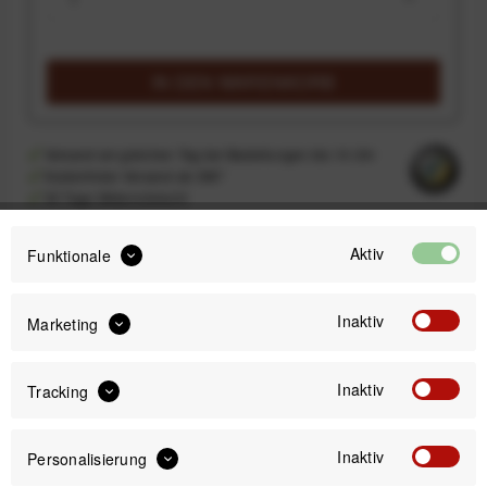
IN DEN
WARENKORB
Versand am gleichen Tag bei Bestellungen bis 14 Uhr
Kostenfreier Versand ab 39€*
30 Tage Widerrufsrecht
Aktiv
Funktionale
Passendes Zubehör
Inaktiv
Marketing
Inaktiv
Tracking
Inaktiv
Personalisierung