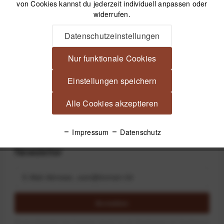
von Cookies kannst du jederzeit individuell anpassen oder
Kostenfreier Versand ab 39€*
widerrufen.
30 Tage Widerrufsrecht
Datenschutzeinstellungen
Beschreibung
Nur funktionale Cookies
JJC MSA-2 Blitzschuhadapter für Sony Active Interface Shoe
Einstellungen speichern
(AIS) Adapter für Videoleuchten etc....
mehr
Alle Cookies akzeptieren
Produktsicherheit
Impressum
Datenschutz
Newsletter
Anmelden
Mit dem Absenden des Formulars erlaube ich die Speicherung und Verarbeitung