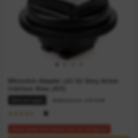
Blitzschuh-Adapter JJC für Sony Active
Interface Shoe (AIS)
Nicht auf Lager
Artikelnummer:
31514166
Dieser Artikel steht derzeit nicht zur Verfügung!