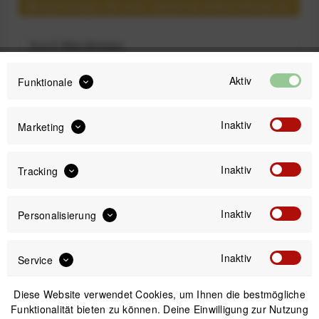
Benachrichtigen Sie mich, sobald der Artikel lieferbar ist.
Anmelden
Aktiv
Funktionale
Ich habe die
Datenschutzbestimmungen
zur Kenntnis genommen.
Inaktiv
Marketing
Adapter für Videoleuchten etc. an Sony AIS-
Zubehörschuh
Inaktiv
Tracking
Keine elektronische Verbindung!
Inaktiv
Personalisierung
9,99 €
Preis:
*
Inaktiv
Service
inkl. gesetzl. MwSt.
zzgl. Versandkosten
Diese Website verwendet Cookies, um Ihnen die bestmögliche
Funktionalität bieten zu können. Deine Einwilligung zur Nutzung
Versand am gleichen Tag bei Bestellungen bis 14 Uhr