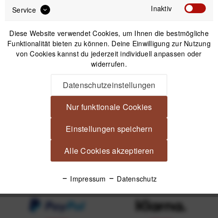
1
Inaktiv
Service
Newsletter
Diese Website verwendet Cookies, um Ihnen die bestmögliche
Funktionalität bieten zu können. Deine Einwilligung zur Nutzung
von Cookies kannst du jederzeit individuell anpassen oder
widerrufen.
Anmelden
Datenschutzeinstellungen
Mit dem Absenden des Formulars erlaube ich die Speicherung und Verarbeitung
Nur funktionale Cookies
meiner Daten, wie Sie in der
Datenschutzerklärung
beschrieben ist.
Einstellungen speichern
Alle Cookies akzeptieren
Impressum
Datenschutz
Unsere Zahlungsarten