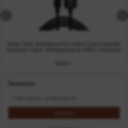
Tether Tools TetherBoost Pro USB-C Core Controller
Extension Cable -Verlängerung für USB-C (Schwarz)
79,99 €
*
Newsletter
Anmelden
Mit dem Absenden des Formulars erlaube ich die Speicherung und Verarbeitung
meiner Daten, wie Sie in der
Datenschutzerklärung
beschrieben ist.