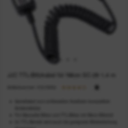
JJC TTL-Blitzkabel für Nikon SC-28 1,4 m
Artikelnummer:
31515034
Spiralkabel zum entfesselten Auslösen kompatibler
Aufsteckblitze
Für Manuelle Blitze und TTL-Blitze mit Nikon Blitzfuß
Im TTL-Betrieb wird auch die geeignete Blitzbelichtung