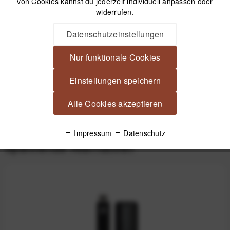
von Cookies kannst du jederzeit individuell anpassen oder
6,99 €
*
widerrufen.
Datenschutzeinstellungen
Beschreibung
Nur funktionale Cookies
JJC FC-N3A TTL-Blitzkabel für Nikon Kameras 140 cm
Dehnbares Spiralkabel zum entfesselten...
mehr
Einstellungen speichern
Alle Cookies akzeptieren
Produktsicherheit
Impressum
Datenschutz
Spannende Alternativen