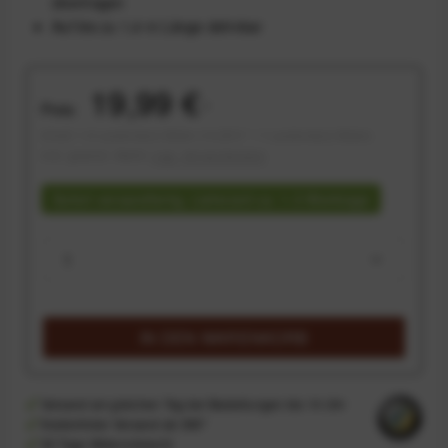
übertragen
Auf bis zu 1,4 m Länge dehnbar
19,99 €
Preis:
*
Inhalt:
1.4 Laufende(r) Meter (14,28 € * / 1 Laufende(r) Meter)
inkl. gesetzl. MwSt.
zzgl. Versandkosten
Sofort versandfertig, Lieferzeit ca. 1-3 Werktage
IN DEN
WARENKORB
Versand am gleichen Tag bei Bestellungen bis 14 Uhr
Kostenfreier Versand ab 39€*
30 Tage Widerrufsrecht