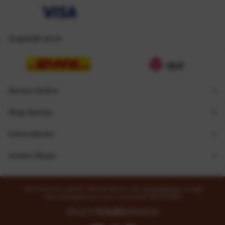
Zugestellt durch
Service Hotline
Shop Service
Informationen
Unsere Shops
* Alle Preise inkl. gesetzl. Mehrwertsteuer zzgl.
Versandkosten
und ggf.
Nachnahmegebühren, wenn nicht anders beschrieben