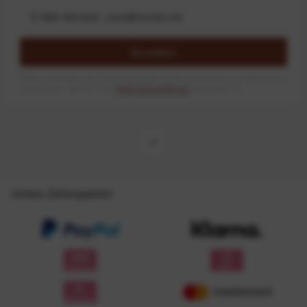
Anmelden
Mit dem Absenden des Formulars erlaube ich die Speicherung und Verarbeitung
meiner Daten, wie Sie in der
Datenschutzerklärung
beschrieben ist.
Unsere Zahlungsarten