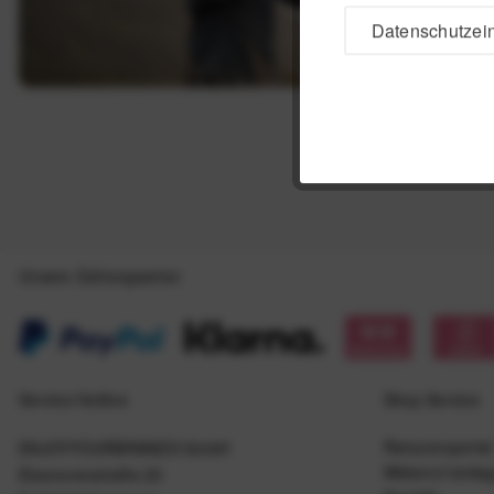
Datenschutzein
Unsere Zahlungsarten
Service Hotline
Shop Service
Retourenportal
ENJOYYOURBRANDS GmbH
Widerruf einle
Eleonorenstraße 20