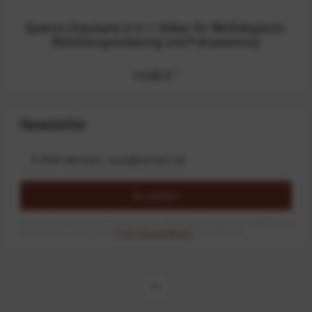
Quenox Graukarte 2-in-1 faltbar für Weißabgleich,
Belichtungsmessung und Fokussierung
14,99 €
*
Newsletter
Anmelden
Mit dem Absenden des Formulars erlaube ich die Speicherung und Verarbeitung
meiner Daten, wie Sie in der
Datenschutzerklärung
beschrieben ist.