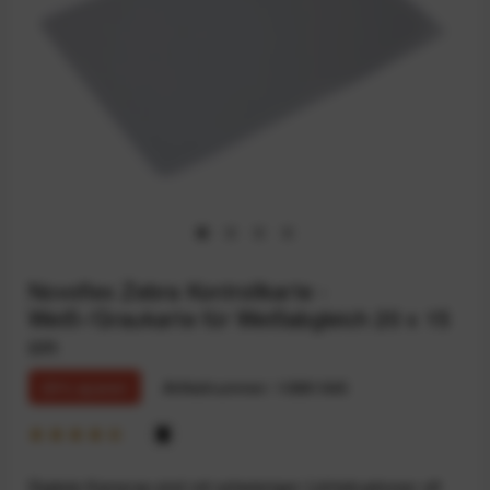
Novoflex Zebra Kontrollkarte -
Weiß-/Graukarte für Weißabgleich 20 x 15
cm
29% sparen
Artikelnummer:
10881945
Digitale Kameras sind mit schwierigen Lichtsituationen oft