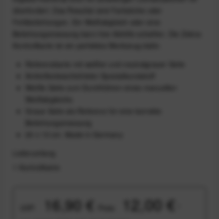
überfordert. Das Resultat sind Farbstiche oder
Fehlbelichtungen. Ein Weißabgleich oder eine
Belichtungsmessung kann hier Abhilfe schaffen. Die Zebra-
Kontrollkarte ist ein perfektes Werkzeug dafür.
Referenzkarte mit weißer und neutralgrauer Seite
Antireflexbeschichteter Spezialkunststoff
Weiße Seite zum Durchführen eines manuellen
Weißabgleichs
Graue Seite als Referenz für eine korrekte
Belichtungsmessung
20 x 15 cm. Made in Germany
Lieferumfang
1 Kontrollkarte
12,00 €
16,90 €
UVP:
Preis:
*