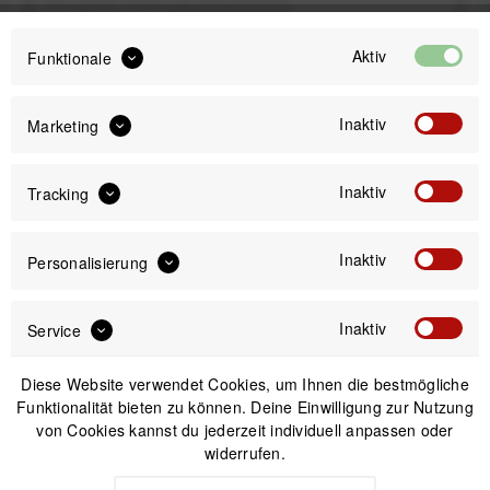
inkl. gesetzl. MwSt.
zzgl. Versandkosten
Sofort versandfertig, Lieferzeit ca. 1-3 Werktage
Aktiv
Funktionale
Inaktiv
Marketing
Inaktiv
Tracking
IN DEN
WARENKORB
Inaktiv
Personalisierung
Versand am gleichen Tag bei Bestellungen bis 14 Uhr
Kostenfreier Versand ab 39€*
30 Tage Widerrufsrecht
Inaktiv
Service
Diese Website verwendet Cookies, um Ihnen die bestmögliche
Beschreibung
Funktionalität bieten zu können. Deine Einwilligung zur Nutzung
von Cookies kannst du jederzeit individuell anpassen oder
Novoflex Zebra Kontrollkarte (20 x 15 cm) - Made in Germany
widerrufen.
Referenzkarte mit weißer und...
mehr