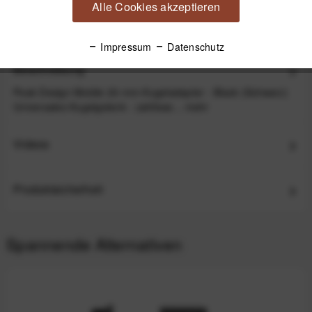
Alle Cookies akzeptieren
32,99 €
*
Impressum
Datenschutz
Beschreibung
Peak Design Mobile 20-mm-Kugeladapter - Black (Schwarz)
Universales Kugelgelenk - zahllose...
mehr
Videos
Produktsicherheit
Spannende Alternativen