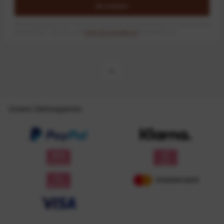
Anmelden
Mit dem Absenden des Formulars erlaube ich die Speicherung und Verarbeitung
meiner Daten, wie Sie in der
Datenschutzerklärung
beschrieben ist.
Unsere Zahlungsarten