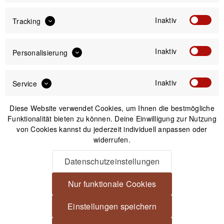
30 Tage Widerrufsrecht
Inaktiv
Tracking
Passendes Zubehör
Inaktiv
Personalisierung
Nicht auf Lager
Inaktiv
Service
Diese Website verwendet Cookies, um Ihnen die bestmögliche
Funktionalität bieten zu können. Deine Einwilligung zur Nutzung
von Cookies kannst du jederzeit individuell anpassen oder
widerrufen.
Datenschutzeinstellungen
Nur funktionale Cookies
Peak Design Mobile Universal Adapter für alle
Einstellungen speichern
Smartphone-Modelle - Charcoal (Dunkelgrau)