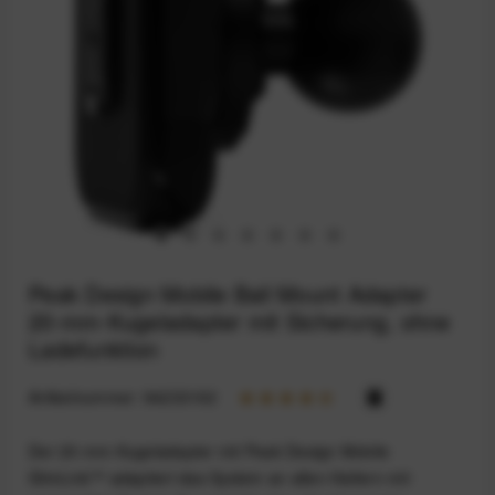
Peak Design Mobile Ball Mount Adapter
20-mm-Kugeladapter mit Sicherung, ohne
Ladefunktion
Artikelnummer:
94233192
Der 20-mm-Kugeladapter mit Peak Design Mobile
SlimLink™ adaptiert das System an allen Haltern mit