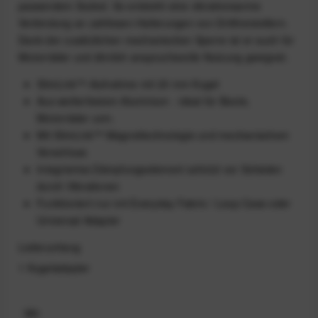
passendem Sockel. So entsteht eine vibrationsarme
Verbindung an zahllosen Halterungen von Drittherstellern.
Dank der zusätzlichen mechanischen Sperre ist er auch für
Motorräder und ähnlich anspruchsvolle Nutzung geeignet.
SlimLink™-Aufnahme mit 20 mm Kugel
Aus wetterfestem Aluminium - ideal für Boote,
Motorräder uvm.
Mit SlimLink™ Magnettechnologie und mechanischem
Verschluss
Integriertes Dämpfungselement schützt vor Schäden
durch Vibrationen
Funktioniert nur mit Everyday Fabric / Loop Case oder
Universal Adapter
Lieferumfang
1 Kugeladapter
Mit