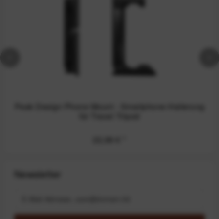
Peak Design Phone Mount - Smartphone-Halterung
für Travel Tripod
22,99 €
*
Newsletter