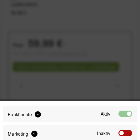
Ladefunktion
99,99 €
59,99 €
Preis:
*
inkl. gesetzl. MwSt.
versandkostenfrei (DE)
Sofort versandfertig, Lieferzeit ca. 1-3 Werktage
IN DEN
WARENKORB
Aktiv
Funktionale
Versand am gleichen Tag bei Bestellungen bis 14 Uhr
Inaktiv
Marketing
Kostenfreier Versand ab 39€*