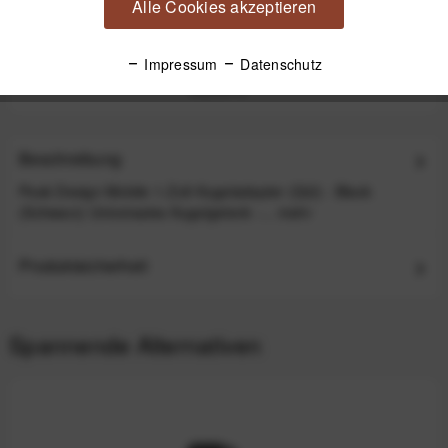
Alle Cookies akzeptieren
Peak Design Mobile Universal Adapter für alle
Smartphone-Modelle - Charcoal (Dunkelgrau)
Impressum
Datenschutz
32,99 €
*
Beschreibung
Peak Design Mobile 1-Zoll-Kugeladapter (Qi2) - Black
(Schwarz) Universales Kugelgelenk -...
mehr
Produktsicherheit
Spannende Alternativen