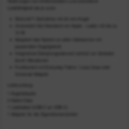
Halterungen von Drittherstellern und schnellerer
Ladefähigkeit als je zuvor.
SlimLink™-Aufnahme mit 20 mm-Kugel
Unterstützt Qi2-Standard von Apple - Laden mit bis zu
15 W
Adaptiert das System an allen Haltearmen mit
passendem Kugelgelenk
Integriertes Dämpfungselement schützt vor Schäden
durch Vibrationen
Funktioniert mit Everyday Fabric / Loop Case oder
Universal Adapter
Lieferumfang
1 Kugeladapter
3 Kabel-Clips
1 Ladekabel (USB-C an USB-C)
1 Adapter für die Zigarettenanzünder