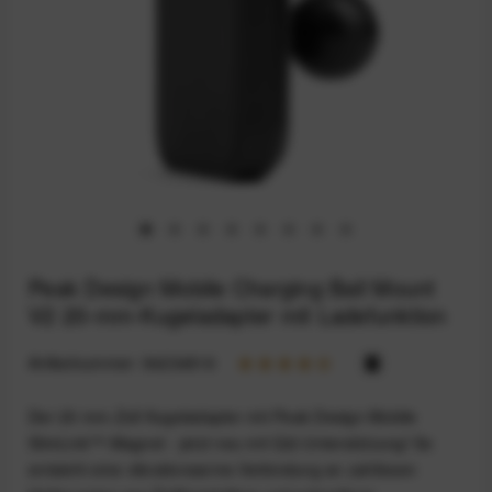
Peak Design Mobile Charging Ball Mount
V2 20-mm-Kugeladapter mit Ladefunktion
Artikelnummer:
94234816
Der 20 mm-Zoll Kugeladapter mit Peak Design Mobile
SlimLink™-Magnet - jetzt neu mit Qi2-Unterstützung! So
entsteht eine vibrationsarme Verbindung an zahllosen