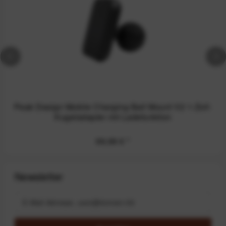
Peak Design Mobile Charging Ball Mount V2 1-Zoll-
Kugeladapter mit Ladefunktion
99,99 €
*
Newsletter