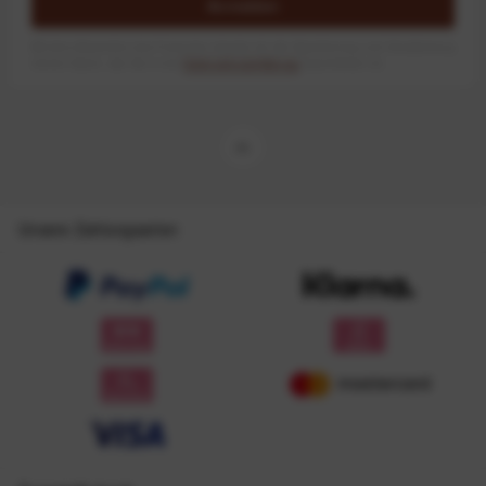
Anmelden
Mit dem Absenden des Formulars erlaube ich die Speicherung und Verarbeitung
meiner Daten, wie Sie in der
Datenschutzerklärung
beschrieben ist.
Unsere Zahlungsarten