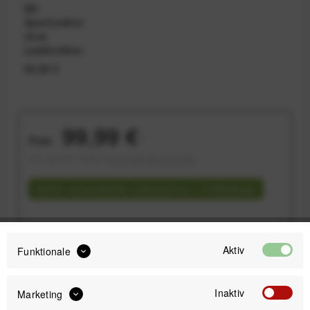
Mit
Sperrfunktion,
ohne
Ladefunktion
59,99 €
99,99 €
Preis:
*
inkl. gesetzl. MwSt.
versandkostenfrei (DE)
Sofort versandfertig, Lieferzeit ca. 1-3 Werktage
Aktiv
Funktionale
IN DEN
WARENKORB
Inaktiv
Marketing