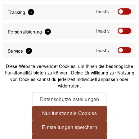
Versand am gleichen Tag bei Bestellungen bis 14 Uhr
Inaktiv
Tracking
Kostenfreier Versand ab 39€*
30 Tage Widerrufsrecht
Inaktiv
Personalisierung
Passendes Zubehör
Inaktiv
Service
Diese Website verwendet Cookies, um Ihnen die bestmögliche
Nicht auf Lager
Funktionalität bieten zu können. Deine Einwilligung zur Nutzung
von Cookies kannst du jederzeit individuell anpassen oder
widerrufen.
Datenschutzeinstellungen
Nur funktionale Cookies
Einstellungen speichern