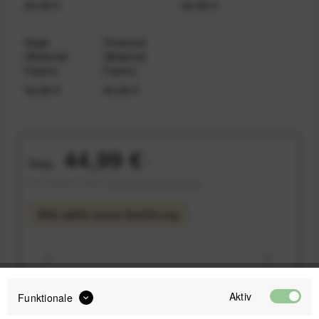
44,99 €
44,99 €
Sage
Charcoal
(Material:
(Material:
Fabric)
Fabric)
44,99 €
44,99 €
44,99 €
Preis:
*
inkl. gesetzl. MwSt.
versandkostenfrei (DE)
Bitte wähle zuerst
Ausführung
Aktiv
Funktionale
IN DEN
WARENKORB