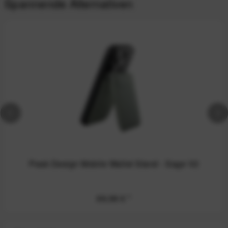
Spannende Alternativen
Peak Design Mobile Wallet Stand - Sage V2
69,99 €
*