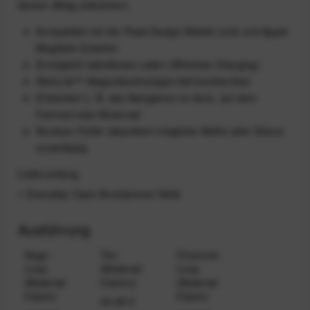
deinen Alltag erleichtern.
Kompatibel mit der Peak Design Mobile Linie und Apple
MagSafe Zubehör
Ermöglicht kabelloses Laden (Wireless Charging)
SlimLink™ Magnettechnologie hält bombenfest
Erleichtert z. B. das Navigieren im Auto, auf dem
Fahrrad oder Motorrad
Rundum Puffer absorbiert mögliche Stöße oder Stürze
zuverlässig
Lieferumfang
1 Everyday Case Smartphone-Hülle
Ausführung
Sage -
Tan
Charcoal -
Loop
(Material:
Loop
(Material:
Clarino)
(Material:
Fabric)
Fabric)
44,99 €