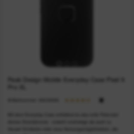
Peak Design Mobile Everyday Case Pixel 9
Pro XL
Artikelnummer:
94235098
Mit dem Everyday Case entfaltest du das volle Potenzial
deines Smartphones - sowohl unterwegs als auch zu
Hause! Entdecke viele neue Nutzungsmöglichkeiten, die