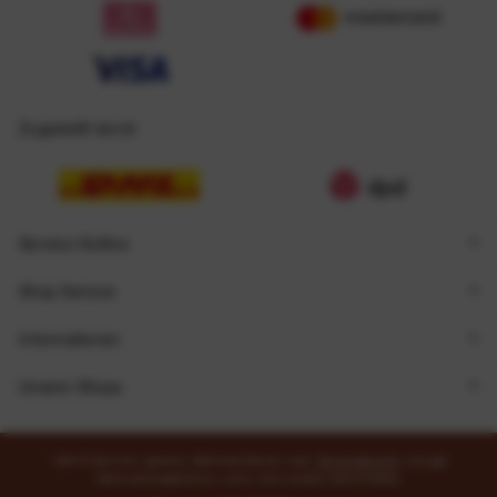
Zugestellt durch
Service Hotline
Shop Service
Informationen
Unsere Shops
* Alle Preise inkl. gesetzl. Mehrwertsteuer zzgl.
Versandkosten
und ggf.
Nachnahmegebühren, wenn nicht anders beschrieben