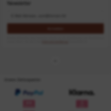
Newsletter
Anmelden
Mit dem Absenden des Formulars erlaube ich die Speicherung und Verarbeitung
meiner Daten, wie Sie in der
Datenschutzerklärung
beschrieben ist.
Unsere Zahlungsarten