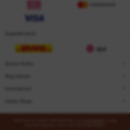
Zugestellt durch
Service Hotline
Shop Service
Informationen
Unsere Shops
* Alle Preise inkl. gesetzl. Mehrwertsteuer zzgl.
Versandkosten
und ggf.
Nachnahmegebühren, wenn nicht anders beschrieben