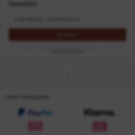
Newsletter
Anmelden
Mit dem Absenden des Formulars erlaube ich die Speicherung und Verarbeitung
meiner Daten, wie Sie in der
Datenschutzerklärung
beschrieben ist.
Unsere Zahlungsarten