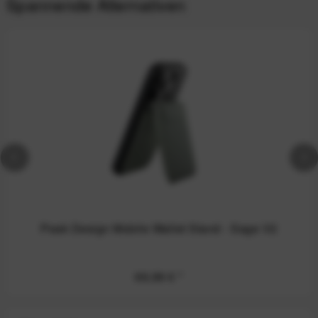
Spannende Alternativen
Peak Design Mobile Wallet Stand - Sage V2
69,99 €
*