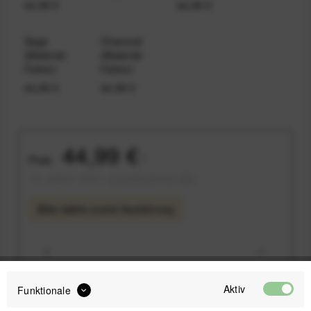
44,99 €
44,99 €
Sage
Charcoal
(Material:
(Material:
Fabric)
Fabric)
44,99 €
44,99 €
44,99 €
Preis:
*
inkl. gesetzl. MwSt.
versandkostenfrei (DE)
Bitte wähle zuerst
Ausführung
Aktiv
Funktionale
IN DEN
WARENKORB