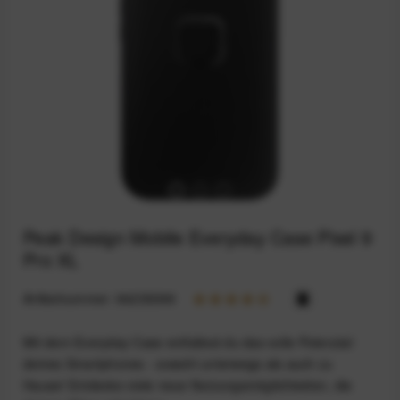
Peak Design Mobile Everyday Case Pixel 9
Pro XL
Artikelnummer:
94235098
Mit dem Everyday Case entfaltest du das volle Potenzial
deines Smartphones - sowohl unterwegs als auch zu
Hause! Entdecke viele neue Nutzungsmöglichkeiten, die