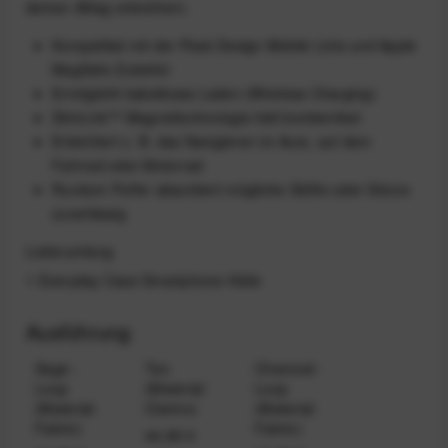
deinen Alltag erleichtern.
Kompatibel mit der Peak Design Mobile Linie und Apple
MagSafe Zubehör
Ermöglicht kabelloses Laden (Wireless Charging)
SlimLink™ Magnettechnologie hält bombenfest
Erleichtert z. B. das Navigieren im Auto, auf dem
Fahrrad oder Motorrad
Rundum Puffer absorbiert mögliche Stöße oder Stürze
zuverlässig
Lieferumfang
1 Everyday Case Smartphone-Hülle
Ausführung
Sage -
Tan
Charcoal -
Loop
(Material:
Loop
(Material:
Clarino)
(Material:
Fabric)
Fabric)
44,99 €