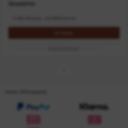
Newsletter
Anmelden
Mit dem Absenden des Formulars erlaube ich die Speicherung und Verarbeitung
meiner Daten, wie Sie in der
Datenschutzerklärung
beschrieben ist.
Unsere Zahlungsarten