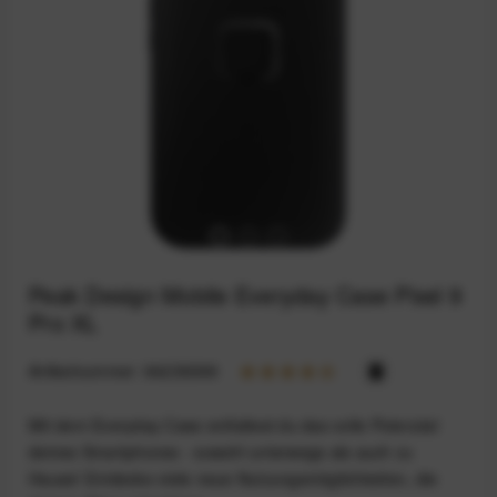
Peak Design Mobile Everyday Case Pixel 9
Pro XL
Artikelnummer:
94235098
Mit dem Everyday Case entfaltest du das volle Potenzial
deines Smartphones - sowohl unterwegs als auch zu
Hause! Entdecke viele neue Nutzungsmöglichkeiten, die