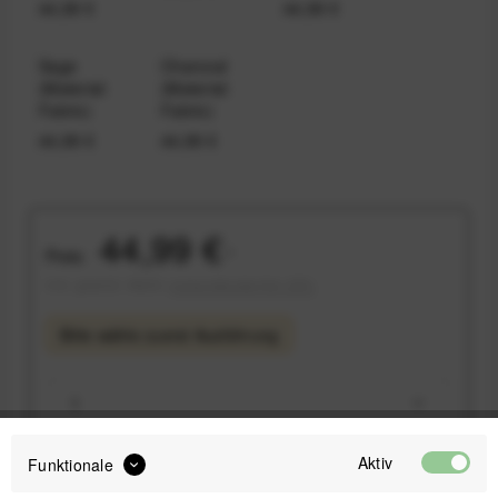
44,99 €
44,99 €
Sage
Charcoal
(Material:
(Material:
Fabric)
Fabric)
44,99 €
44,99 €
44,99 €
Preis:
*
inkl. gesetzl. MwSt.
versandkostenfrei (DE)
Bitte wähle zuerst
Ausführung
Aktiv
Funktionale
IN DEN
WARENKORB