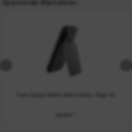
Spannende Alternativen
Peak Design Mobile Wallet Stand - Sage V2
69,99 €
*