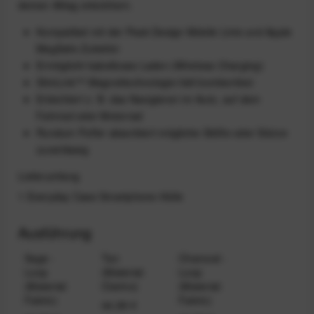
deinen Alltag erleichtern.
Kompatibel mit der Peak Design Mobile Linie und Apple
MagSafe Zubehör
Ermöglicht kabelloses Laden (Wireless Charging)
SlimLink™ Magnettechnologie hält bombenfest
Erleichtert z. B. das Navigieren im Auto, auf dem
Fahrrad oder Motorrad
Rundum Puffer absorbiert mögliche Stöße oder Stürze
zuverlässig
Lieferumfang
1 Everyday Case Smartphone-Hülle
Ausführung
Sage -
Tan
Charcoal -
Loop
(Material:
Loop
(Material:
Clarino)
(Material:
Fabric)
Fabric)
44,99 €