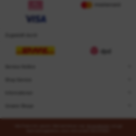
Zugestellt durch
Service Hotline
Shop Service
Informationen
Unsere Shops
* Alle Preise inkl. gesetzl. Mehrwertsteuer zzgl.
Versandkosten
und ggf.
Nachnahmegebühren, wenn nicht anders beschrieben