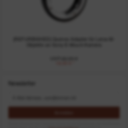
[REFURBISHED] Quenox Adapter für Leica-M-
Objektiv an Sony-E-Mount-Kamera
UVP:22,99 €
18,00 €
*
Newsletter
Anmelden
Mit dem Absenden des Formulars erlaube ich die Speicherung und Verarbeitung
meiner Daten, wie Sie in der
Datenschutzerklärung
beschrieben ist.