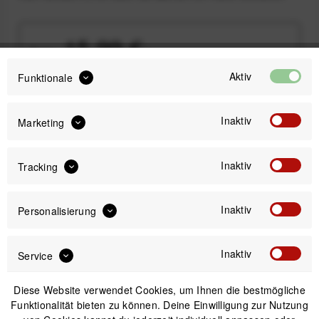
15,99 €
Preis:
*
inkl. gesetzl. MwSt.
zzgl. Versandkosten
Aktiv
Funktionale
Sofort versandfertig, Lieferzeit ca. 1-3 Werktage
Inaktiv
Marketing
Inaktiv
Tracking
IN DEN
WARENKORB
Inaktiv
Personalisierung
Versand am gleichen Tag bei Bestellungen bis 14 Uhr
Inaktiv
Service
Kostenfreier Versand ab 39€*
30 Tage Widerrufsrecht
Diese Website verwendet Cookies, um Ihnen die bestmögliche
Funktionalität bieten zu können. Deine Einwilligung zur Nutzung