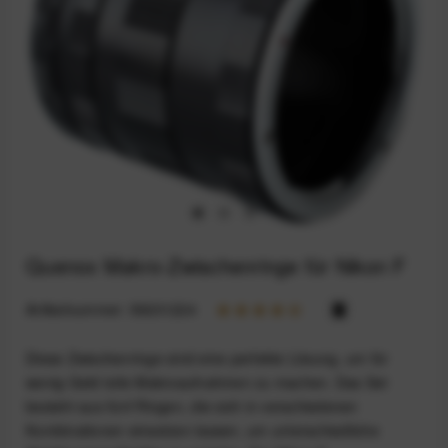
Quenox Makro-Zwischenringe für Nikon F
Artikelnummer:
59201224
Diese Zwischenringe sind eine perfekte Lösung, um für
wenig Geld tolle Makroaufnahmen zu machen. Das Set
besteht aus fünf Ringen, die sich in verschiedenen
Kombinationen einsetzen lassen, um unterschiedliche