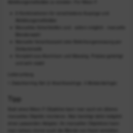
Abbildungsmaßstäbe zu erzielen. Für Nikon F.
8 Kombinationen für verschiedene Auszüge und
Abbildungsmaßstäbe
Manuelles Scharfstellen und - sofern möglich - manuelle
Blendenwahl
Manuelle Verschlusszeit oder Belichtungsmessung per
Zeitautomatik
Komplett aus Aluminium und Messing, Präzise gefertigt
und sehr stabil
Lieferumfang
1 Zwischenring-Set (2 Anschlussringe, 3 Abstandsringe)
Tipp
Statt eines Nikon-F-Objektivs kann man auch ein älteres
manuelles Objektiv montieren. Man benötigt dafür lediglich
einen passenden Adapter. An manuellen Objektiven kann
man nahezu immer auch die Blende von Hand verstellen.