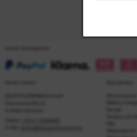
Unsere Zahlungsarten
Service Hotline
Shop Service
Retourenportal
ENJOYYOURBRANDS GmbH
Widerruf einle
Eleonorenstraße 20
Kontakt
D-30449 Hannover
Versand und Z
Hotline:
+49 511 20029090
FAQ
E-Mail:
service@enjoyyourbrands.com
Widerrufsrecht