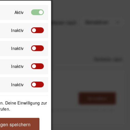
Aktiv
Sortieren nach
Inaktiv
Inaktiv
Sortieren nach
Inaktiv
Inaktiv
Anmelden
. Deine Einwilligung zur
rufen.
erlaube ich die Speicherung und Verarbeitung meiner Daten, wie Sie
rieben ist.
ngen speichern