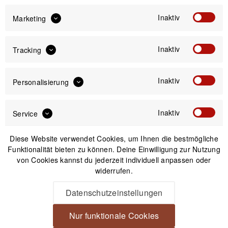
Newsletter
Inaktiv
Marketing
Inaktiv
Tracking
Anmelden
Inaktiv
Personalisierung
Mit dem Absenden des Formulars erlaube ich die Speicherung und Verarbeitung
meiner Daten, wie Sie in der
Datenschutzerklärung
beschrieben ist.
Inaktiv
Service
Diese Website verwendet Cookies, um Ihnen die bestmögliche
Funktionalität bieten zu können. Deine Einwilligung zur Nutzung
von Cookies kannst du jederzeit individuell anpassen oder
Unsere Zahlungsarten
widerrufen.
Datenschutzeinstellungen
Nur funktionale Cookies