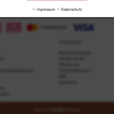
Impressum
Datenschutz
Informationen
Batterieentsorgung
gen
Händler werden
Datenschutz
ahlungsbedingungen
Energiesparlampen
AGB
Impressum
lar
lungen