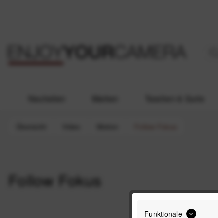
Neuheiten
Marken
Taschen & Gurte
Übersicht
Video
Motion
Follow Fokus
Follow Fokus
Funktionale