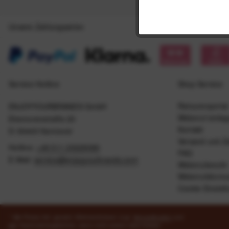
Unsere Zahlungsarten
Service Hotline
Shop Service
Retourenportal
ENJOYYOURBRANDS GmbH
Widerruf einle
Eleonorenstraße 20
Kontakt
D-30449 Hannover
Versand und Z
Hotline:
+49 511 20029090
FAQ
E-Mail:
service@enjoyyourbrands.com
Widerrufsrecht
Widerrufsformu
Cookie Einstel
* Alle Preise inkl. gesetzl. Mehrwertsteuer zzgl.
Versandkosten
und
ggf. Nachnahmegebühren, wenn nicht anders beschrieben