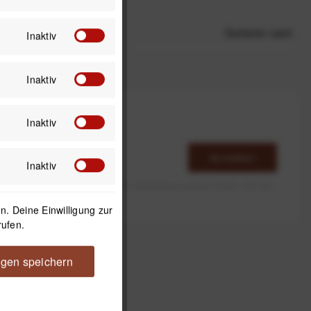
Sortieren nach
Inaktiv
Inaktiv
Inaktiv
Anmelden
Inaktiv
erlaube ich die Speicherung und Verarbeitung meiner Daten, wie Sie
rieben ist.
. Deine Einwilligung zur
rufen.
ngen speichern