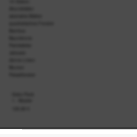
10 Gobos :
Ahornblätter
abstrakte Blätter
quadratisches Fenster
Bambus
Baumkrone
Palmblätter
Jalousie
dünne Linien
Blumen
Palastfenster
Gobo Pack
1 - Muster
129,99 €