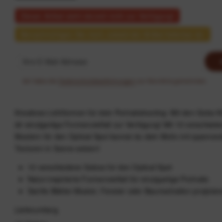
Dieser Artikel steht derzeit nicht zur Verfügung!
Benachrichtigen Sie mich, sobald der Artikel lieferbar ist.
Ich habe die
Datenschutzbestimmungen
zur Kenntnis genommen.
Kreatives Lichtformen für dein Portraitshooting: Mit den Gobo Ki
dir einzigartige Formenvielfalt zur Verfügung! Mit 10 verschied
Mustern für den Optical Spot kannst du dein Motiv mit spanne
Texturen in Szene setzen!
10 verschiedene Gobos für den Optical Spot
Natur-inspirierte Formenvielfalt für einzigartige Portraits
Sanfte Blätter-Muster, Fenster oder Baumschatten projizier
Lieferumfang