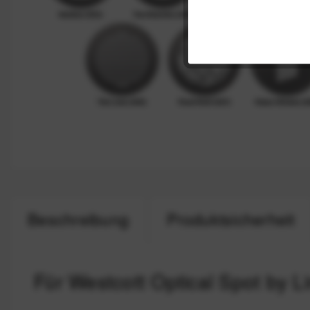
Beschreibung
Produktsicherheit
Für Westcott Optical Spot by L