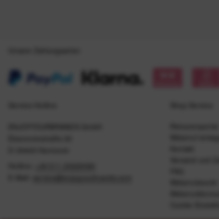
Unsere Zahlungsarten
Service Hotline
Shop Service
Retourenportal
ENJOYYOURBRANDS GmbH
Widerruf einle
Eleonorenstraße 20
Kontakt
D-30449 Hannover
Versand und Z
Hotline:
+49 511 20029090
FAQ
E-Mail:
service@enjoyyourbrands.com
Widerrufsrecht
Widerrufsformu
Cookie Einstel