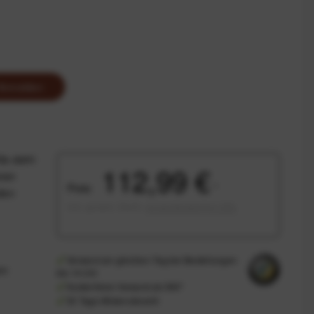
Anmelden
ts steht
112,99 €
enen
Preis:
*
nden
inkl. gesetzl. MwSt.
versandkostenfrei (DE)
Versand am gleichen Tag bei Bestellungen
en
bis 14 Uhr
Kostenfreier Versand ab 39€*
30 Tage Widerrufsrecht