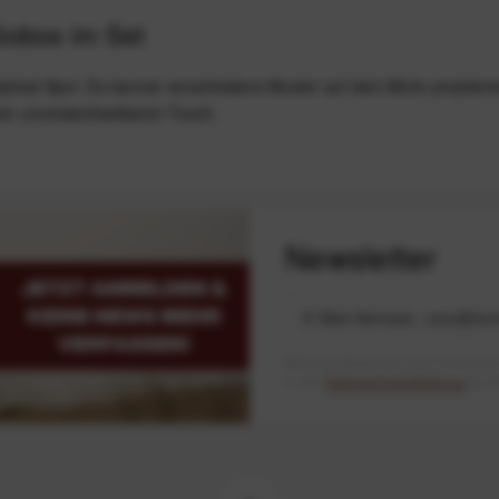
Gobos im Set
cal Spot. Du kannst verschiedene Muster auf dein Motiv projizieren
inen unverwechselbaren Touch.
Newsletter
Mit dem Absenden des Formulars 
in der
Datenschutzerklärung
besch