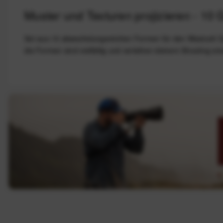
Muster und Texturen projizieren - 10 
Set aus 10 abwechslungsreichen Formen für den Westcott Opti
die Formen sind vielfältig und verleihen deinem Shooting e