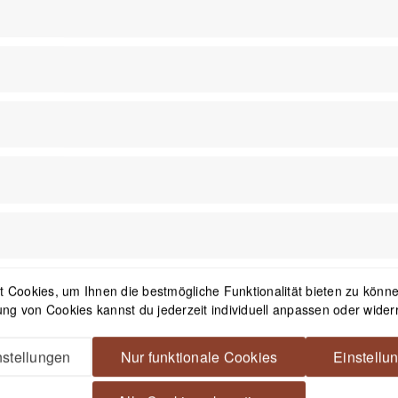
Artikelnummer
68924045
Material
Aluminium
 Cookies, um Ihnen die bestmögliche Funktionalität bieten zu können
Durchmesser
ng von Cookies kannst du jederzeit individuell anpassen oder wider
0,6 cm
stellungen
Nur funktionale Cookies
Einstellu