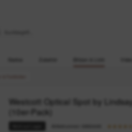
Stative
Zubehör
Blitzen & Licht
Vide
r & Farbfolien
Westcott Optical Spot by Lindsa
(10er-Pack)
Nicht auf Lager
Artikelnummer:
68924045