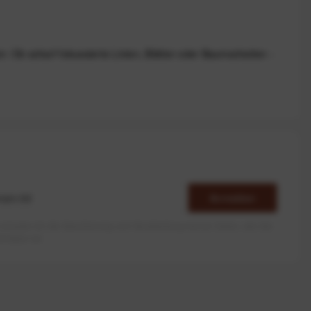
: Ob scharf fokussierte Linien, Blätter oder Baumschatten -
Anmelden
erlaube ich die Speicherung und Verarbeitung meiner Daten, wie Sie
rieben ist.