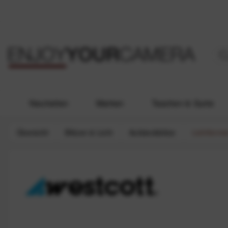
Neuheiten
Marken
Taschen & Gurte
Übersicht
Blitzen & Licht
Aufsteckblitze
Lichtforme