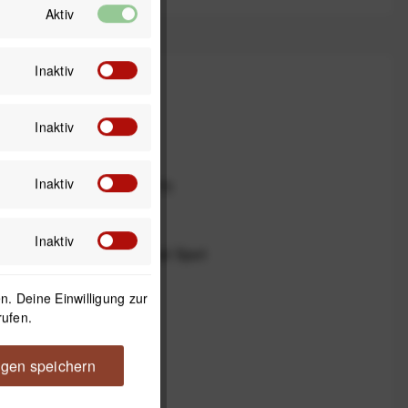
Aktiv
Inaktiv
Inaktiv
EAN/GTIN
Inaktiv
0810008713075
Kompatibilität
Inaktiv
Westcott Optical Spot
. Deine Einwilligung zur
Farbe
rufen.
silber
ngen speichern