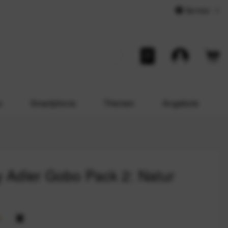
Service
o
Smartphone
Themen
Angebote
y Adler Gobo Pack 2: Natur