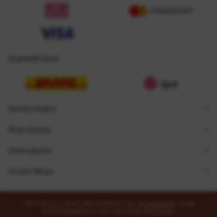
Zugestellt durch
Service Hotline
Shop Service
Informationen
Unsere Shops
* Alle Preise inkl. gesetzl. Mehrwertsteuer zzgl.
Versandkosten
und ggf.
Nachnahmegebühren, wenn nicht anders beschrieben