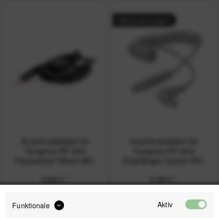
Nicht auf Lager
Anschlusskabel für
Anschlusskabel für
Yongnuo RF-603
Yongnuo RF-602
Transceiver Nikon MC-
Empfänger Canon RS-
30
80N3
9,99 € *
9,99 € *
Aktiv
Funktionale
Nicht auf Lager