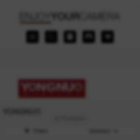
YONGNUO
(3 Produkte)
Filtern
Sortieren