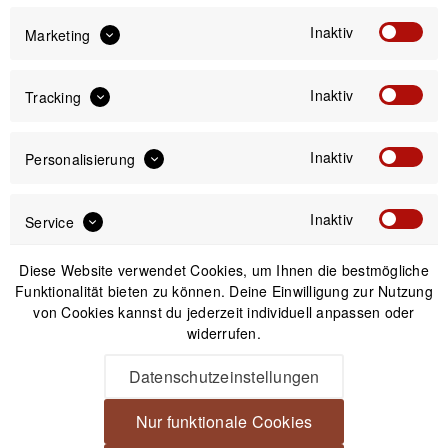
Inaktiv
Marketing
Inaktiv
Tracking
Inaktiv
Personalisierung
Inaktiv
Service
Diffusor (Bouncer)
Yongnuo für Yongnuo
Diese Website verwendet Cookies, um Ihnen die bestmögliche
YN560 (I/II/III) YN565
Funktionalität bieten zu können. Deine Einwilligung zur Nutzung
von Cookies kannst du jederzeit individuell anpassen oder
8,99 € *
widerrufen.
Datenschutzeinstellungen
1
Nur funktionale Cookies