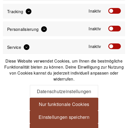
Inaktiv
Tracking
Versand am gleichen Tag bei Bestellungen bis 14 Uhr
Kostenfreier Versand ab 39€*
30 Tage Widerrufsrecht
Inaktiv
Personalisierung
Beschreibung
Inaktiv
Service
JJC RSB-M mittelgroße Softbox für Aufsteckblitze Leichte
Softbox für eine bessere Ausleuchtung...
mehr
Diese Website verwendet Cookies, um Ihnen die bestmögliche
Funktionalität bieten zu können. Deine Einwilligung zur Nutzung
von Cookies kannst du jederzeit individuell anpassen oder
Produktsicherheit
widerrufen.
Datenschutzeinstellungen
Spannende Alternativen
Nur funktionale Cookies
Einstellungen speichern