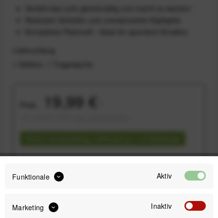
Verteilt das Licht gleichmäßig und macht es weicher
Reduziert Schatten und unerwünschte Highlights
Kompaktes Packmaß - Ideal für spontane Einsätze
Lieferumfang
1 Softbox, 1 Tragetasche
19,99 €
Preis:
*
inkl. gesetzl. MwSt.
zzgl. Versandkosten
Sofort versandfertig, Lieferzeit ca. 1-3 Werktage
Aktiv
Funktionale
IN DEN
WARENKORB
Inaktiv
Marketing