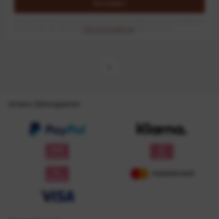
Anmelden
Mit dem Absenden des Formulars erlaube ich die Speicherung und Verarbeitung
meiner Daten, wie Sie in der
Datenschutzerklärung
beschrieben ist.
Unsere Zahlungsarten