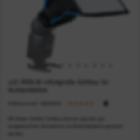
JJC RSB-M mittelgroße Softbox für
Aufsteckblitze
Artikelnummer:
59200654
Mit dieser leichten Softbox können spontan gut
ausgeleuchtete Aufnahmen mit Aufsteckblitzen gemacht
werden.