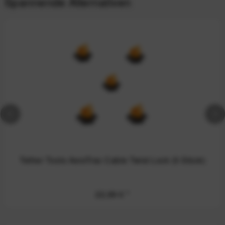
Spannende Alternativen
Tether Tools AeroTrac Cable Twist Lock (5 Stück)
22,99 €
*