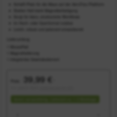
Schafft Platz für die Maus auf der AeroTrac-Plattform
Starker Halt dank Magnetbefestigung
Sorgt für klare, strukturierte Workflows
Im Hoch- oder Querformat nutzbar
Leicht, robust und jederzeit einsatzbereit
Lieferumfang
1 MousePad
1 Magnethalterung
1 integriertes Gewindeelement
39,99 €
Preis:
*
inkl. gesetzl. MwSt.
versandkostenfrei (DE)
Sofort versandfertig, Lieferzeit ca. 1-3 Werktage