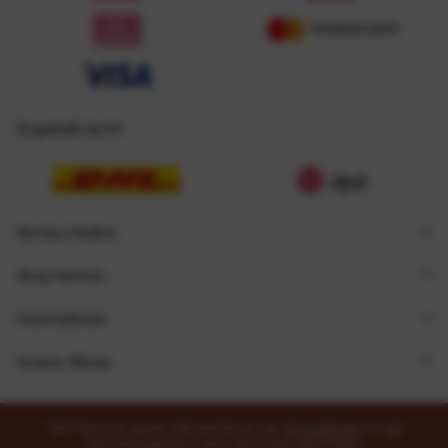
Zugestellt durch
Service Hotline
Shop Service
Informationen
Unsere Shops
* Alle Preise inkl. gesetzl. Mehrwertsteuer zzgl.
Versandkosten
und ggf.
Nachnahmegebühren, wenn nicht anders beschrieben