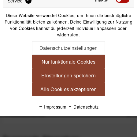
Service
Diese Website verwendet Cookies, um Ihnen die bestmögliche
Funktionalität bieten zu können. Deine Einwilligung zur Nutzung
von Cookies kannst du jederzeit individuell anpassen oder
widerrufen.
Tether Tools AeroTrac Workstation System
Datenschutzeinstellungen
299,99 €
*
Nur funktionale Cookies
Einstellungen speichern
Beschreibung
Alle Cookies akzeptieren
Mehr Kontrolle für deinen Workflow Effiziente Erweiterung
deines Setups Das AeroTrac...
mehr
Impressum
Datenschutz
Produktsicherheit