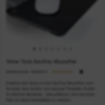
Tether Tools AeroTrac MousePad
Artikelnummer:
164033121
Erweitere dein Setup mit dem AeroTrac MousePad: mehr
Kontrolle, klare Struktur und maximale Flexibilität. Perfekt
für effiziente Workflows – alles griffbereit, ohne wertvollen
Platz auf deiner Arbeitsfläche zu verlieren.