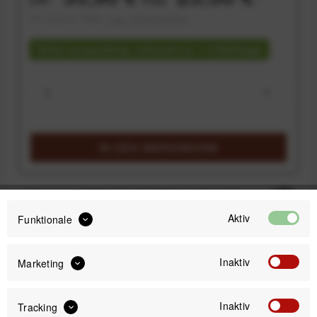
inkl. gesetzl. MwSt.
zzgl. Versandkosten
Sofort versandfertig, Lieferzeit ca. 1-3 Werktage
IN DEN
WARENKORB
Versand am gleichen Tag bei Bestellungen bis 14 Uhr
Kostenfreier Versand ab 39€*
Aktiv
Funktionale
30 Tage Widerrufsrecht
Inaktiv
Marketing
Passendes Zubehör
Inaktiv
Tracking