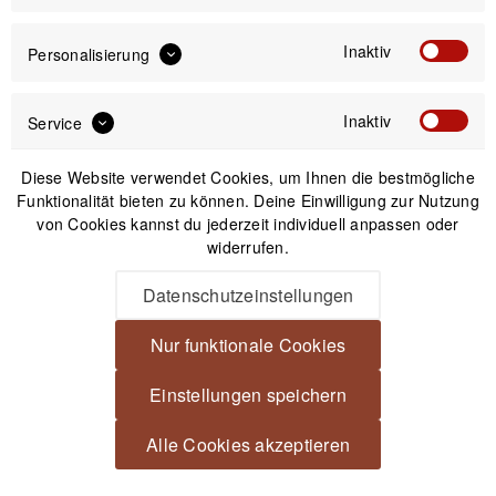
-29%
Inaktiv
Personalisierung
Inaktiv
Service
Diese Website verwendet Cookies, um Ihnen die bestmögliche
Funktionalität bieten zu können. Deine Einwilligung zur Nutzung
von Cookies kannst du jederzeit individuell anpassen oder
widerrufen.
Novoflex Q=Mount Mini Schnellkupplung zum
Datenschutzeinstellungen
Aufrüsten kleiner Kugelneiger (Arca-kompatibel)
Nur funktionale Cookies
UVP:79,00 €
56,00 €
*
Einstellungen speichern
Alle Cookies akzeptieren
Beschreibung