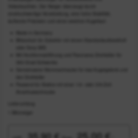
Videoleuchten. Der Neiger überzeugt durch
einehochwertige Verarbeitung, eine hohe Stabilität,
äußerste Präzision und einen weichen Kugellauf.
Made in Germany
Blitzschuh für Zubehör mit einem Standardaufsteckfuß
oder Sony MIS
Mit Hochformatöffnung und Panorama-Drehteller für
360-Grad-Schwenks
Gemeinsame Klemmschraube für das Kugelgelenk und
den Drehteller
Passend für Stative mit einer 1/4- oder 3/8-Zoll-
Anschlussschraube
Lieferumfang
1 Blitzneiger
25,00 €
35,90 €
UVP:
Preis:
*