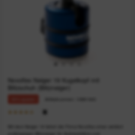
Novoflex Neiger 19 Kugelkopf mit
Blitzschuh (Blitzneiger)
30% sparen
Artikelnummer:
10881943
Mit dem Neiger 19 liefert die Firma Novoflex einen wirklich
erstklassigen Blitzneiger für Aufsteckblitze und