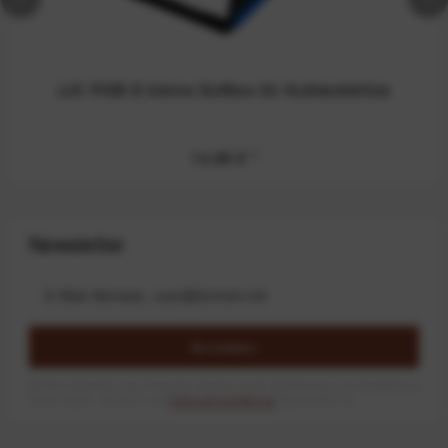
JJC RSB-S kleine Softbox für Aufsteckblitze
14,99 €
*
Newsletter
Anmelden
Mit dem Absenden des Formulars erlaube ich die Speicherung und Verarbeitung
meiner Daten, wie Sie in der
Datenschutzerklärung
beschrieben ist.