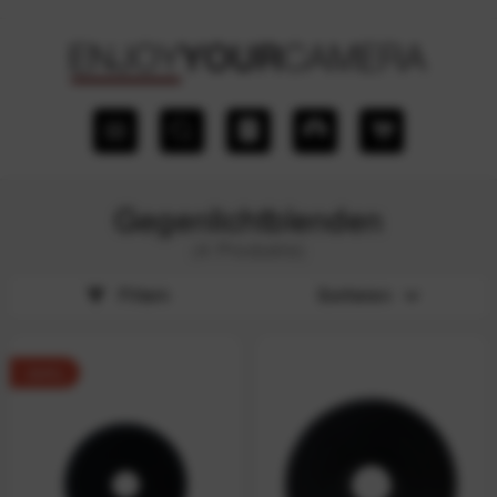
Gegenlichtblenden
(4 Produkte)
Filtern
Sortieren
-64%