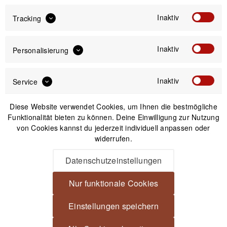
Inaktiv
Tracking
Ultimate Lens Hood Pro
Ultimate Lens Hood
Inaktiv
Personalisierung
- Vakuum-Blende für
Mobile - ULHmobile 2.0
reflexionsfreie
Gegenlichtblende für
Aufnahmen an
aktuelle Smartphones
Inaktiv
Service
34,99 € *
23,99 € *
Objektiven 55 bis 100
mm
Diese Website verwendet Cookies, um Ihnen die bestmögliche
Funktionalität bieten zu können. Deine Einwilligung zur Nutzung
von Cookies kannst du jederzeit individuell anpassen oder
1
widerrufen.
Datenschutzeinstellungen
Newsletter
Nur funktionale Cookies
Einstellungen speichern
Anmelden