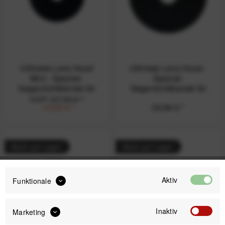
Ultimate Lens Hood
Ultimate Lens Hood -
Mini - Spezial-
Spezial-
Gegenlichtblende für
Gegenlichtblende für
Objektive bis 50 mm
Objektive ab 60 mm
UVP:
27,99 € *
10,00 € *
39,99 € *
Durchmesser
Durchmesser
Nicht auf Lager
Nicht auf Lager
Aktiv
Funktionale
Inaktiv
Marketing