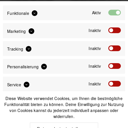
mm - rechteckig
48,99 € *
13,00 € *
Aktiv
Funktionale
Inaktiv
Marketing
Nicht auf Lager
Inaktiv
Tracking
Inaktiv
Personalisierung
Inaktiv
Service
Diese Website verwendet Cookies, um Ihnen die bestmögliche
Micromuff Original
Funktionalität bieten zu können. Deine Einwilligung zur Nutzung
Windschutz für internes
von Cookies kannst du jederzeit individuell anpassen oder
Kamera-Mikrofon 6 x 6
widerrufen.
mm - quadratisch
13,00 € *