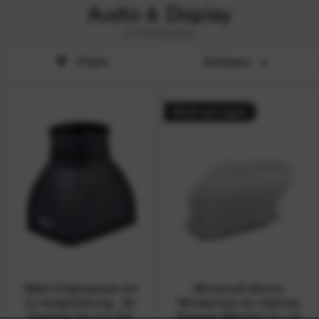
Audio & Display
(3 Produkte)
Filtern
Sortieren
Nicht auf Lager
Matin Displaylupe mit
Micromuff Skinny
2x-Vergrößerung - für
Windschutz für internes
Displays bis 3,2 Zoll
Kamera-Mikrofon 21 x 6