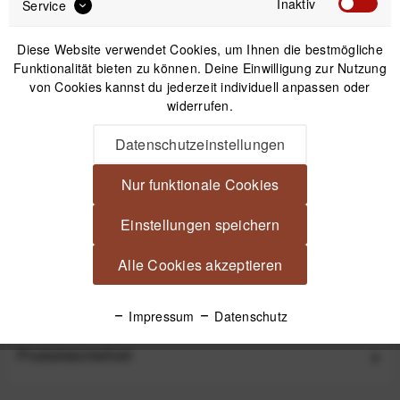
Inaktiv
Service
Diese Website verwendet Cookies, um Ihnen die bestmögliche
Funktionalität bieten zu können. Deine Einwilligung zur Nutzung
von Cookies kannst du jederzeit individuell anpassen oder
widerrufen.
Easycover Lens Ring Objektiv-Stoßschutz - Schwarz
Datenschutzeinstellungen
Nur funktionale Cookies
9,99 €
*
Einstellungen speichern
Beschreibung
Alle Cookies akzeptieren
Easycover Lens Maze Objektivabdeckung Schwarz Maximaler
Schutz für deine wertvollen Objektive...
mehr
Impressum
Datenschutz
Produktsicherheit