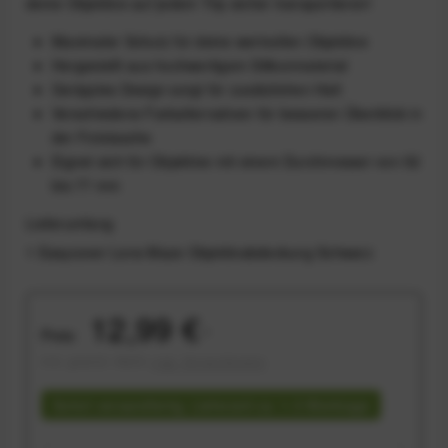
deine Objektive auf jedem Trip sicher transportieren!
Maximaler Schutz für deine wertvollen Objektive
Hergestellt aus hochwertigem Silikonmaterial
Geripptes Design sorgt für zusätzlichen Halt
Verschiedene Farbalternativen für besseren Überblick in
der Fototasche
Eignet sich für Objektive mit einem Durchmesser von 52
bis 77 mm
Lieferumfang
1 Easycover Lens Maze Objektivabdeckung Schwarz
12,99 €
Preis:
*
inkl. gesetzl. MwSt.
zzgl. Versandkosten
Sofort versandfertig, Lieferzeit ca. 1-3 Werktage