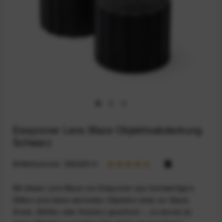
Easycover Lens Maze Objektivabdeckung
Schwarz
Artikelnummer:
59202515
Mit dieser Lens Maze von Easycover aus hochwertigem
Silikon sind deine wertvollen Objektive stets vor Staub,
Dreck, Stößen oder Kratzern geschützt –, so kannst du