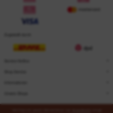
Zugestellt durch
Service Hotline
Shop Service
Informationen
Unsere Shops
* Alle Preise inkl. gesetzl. Mehrwertsteuer zzgl.
Versandkosten
und ggf.