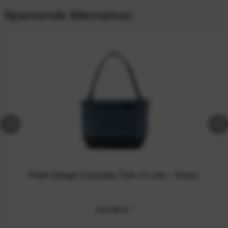
Spannende Alternativen
Peak Design Everyday Tote 15 Liter - Ocean
159,99 €
*