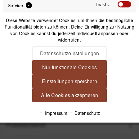
Inaktiv
Service
IN DEN
WARENKORB
Diese Website verwendet Cookies, um Ihnen die bestmögliche
Funktionalität bieten zu können. Deine Einwilligung zur Nutzung
von Cookies kannst du jederzeit individuell anpassen oder
Versand am gleichen Tag bei Bestellungen bis 14 Uhr
widerrufen.
Kostenfreier Versand ab 39€*
30 Tage Widerrufsrecht
Datenschutzeinstellungen
Nur funktionale Cookies
Beschreibung
Einstellungen speichern
Easycover Lens Oak FE 70-200mm F2.8 GM OSS II - Wald
Camouflage Objektivschutz aus Neopren:...
mehr
Alle Cookies akzeptieren
Videos
Impressum
Datenschutz
Produktsicherheit