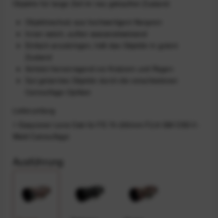
Objektiv für lange Zeit im neu gekauften Zustand.
Objektivschutz aus hochwertigem Neopren
Innen weich, außen wasserabweisend
Einfach anzubringen, hält das Objektiv in gutem
Zustand
Schützt hervorragend vor Kratzern und Regen
Gut getarntes Objektiv durch die verschiedenen
Camouflage-Optiken
Lieferumfang
1 Easycover Lens Oak für FE 70-200mm F2.8 GM OSS II -
Wald Camouflage
Ausführung