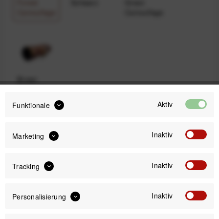
Forest
Schwarz
Green
Camouflage
Camouflage
Brown
Camouflage
Aktiv
Funktionale
59,99 €
Inaktiv
Marketing
Preis:
*
inkl. gesetzl. MwSt.
versandkostenfrei (DE)
Inaktiv
Tracking
Sofort versandfertig, Lieferzeit ca. 1-3 Werktage
Inaktiv
Personalisierung