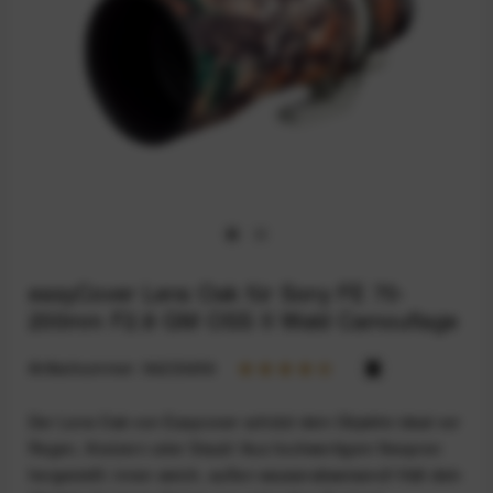
easyCover Lens Oak für Sony FE 70-
200mm F2.8 GM OSS II Wald Camouflage
Artikelnummer:
94233456
Der Lens Oak von Easycover schützt dein Objektiv ideal vor
Regen, Kratzern oder Staub! Aus hochwertigem Neopren
hergestellt: innen weich, außen wasserabweisend! Hält dein