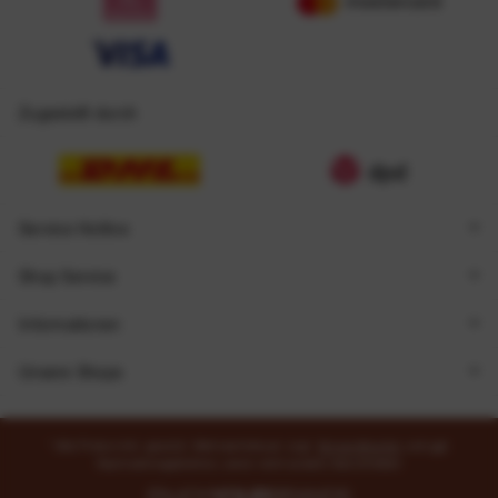
Zugestellt durch
Service Hotline
Shop Service
Informationen
Unsere Shops
* Alle Preise inkl. gesetzl. Mehrwertsteuer zzgl.
Versandkosten
und ggf.
Nachnahmegebühren, wenn nicht anders beschrieben