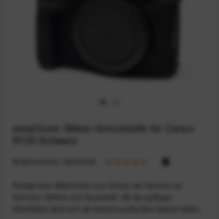
easyCover Silikon-Schutzhülle für Canon
R100 Schwarz
Artikelnummer:
94234763
Passgenaue Silikonhülle zum Schutz der Kamera vor
Schmutz, Stößen und Verschleiß. Mit der griffigen
Oberfläche lässt sich die Kamera außerdem besser halten.