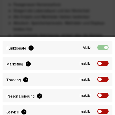
Passgenauer Kameraschutz
Steigert die Lebensdauer und den Werterhalt
Alle Knöpfe und Wahlräder bleiben bedienbar
Akkufach, Speicherkartenslot, Wahlräder und Displays
bleiben frei
Unkomplizierte Anbringung: einfach über die Kamera
ziehen
Aktiv
Funktionale
Lieferumfang
1 Silikon-Schutzhülle
Inaktiv
Marketing
29,99 €
Inaktiv
Preis:
*
Tracking
inkl. gesetzl. MwSt.
zzgl. Versandkosten
Inaktiv
Personalisierung
Sofort versandfertig, Lieferzeit ca. 1-3 Werktage
Inaktiv
Service