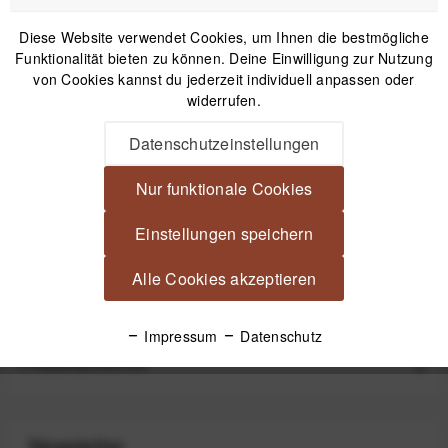
Diese Website verwendet Cookies, um Ihnen die bestmögliche
Funktionalität bieten zu können. Deine Einwilligung zur Nutzung
IN DEN
WARENKORB
von Cookies kannst du jederzeit individuell anpassen oder
widerrufen.
Versand am gleichen Tag bei Bestellungen bis 14 Uhr
Datenschutzeinstellungen
Kostenfreier Versand ab 39€*
30 Tage Widerrufsrecht
Nur funktionale Cookies
Einstellungen speichern
Beschreibung
Alle Cookies akzeptieren
EasyCover Silikon-Schutzhülle für Canon R100 - Schwarz
Passgenaue Kamerahülle für den Schutz...
mehr
Impressum
Datenschutz
Produktsicherheit
Newsletter