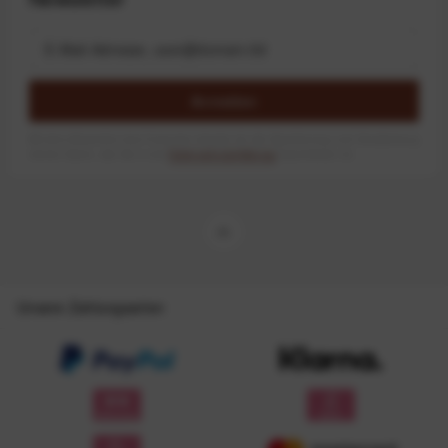
Anmelden
Mit dem Absenden des Formulars erlaube ich die Speicherung und Verarbeitung
meiner Daten, wie Sie in der
Datenschutzerklärung
beschrieben ist.
Unsere Zahlungsarten