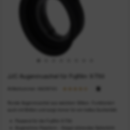
JJC Augenmuschel für Fujifilm X-T50
Artikelnummer:
94235743
Runde Augenmuschel aus weichem Silikon. Funktioniert
auch mit Brillen und sorgt immer für ein helles Sucherbild.
Passend für die Fujifilm X-T50
Angenehme Passform - Stoppt störendes Seitenlicht