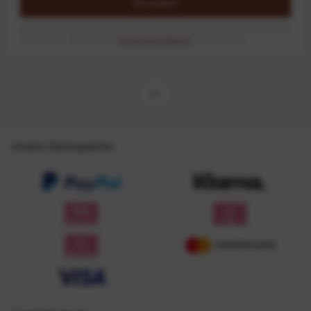
Anmelden
Mit dem Absenden des Formulars erlaube ich die Speicherung und Verarbeitung
meiner Daten, wie Sie in der
Datenschutzerklärung
beschrieben ist.
Unsere Zahlungsarten