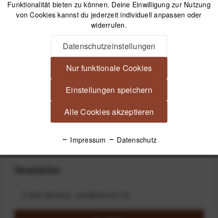
Funktionalität bieten zu können. Deine Einwilligung zur Nutzung
von Cookies kannst du jederzeit individuell anpassen oder
Versand am gleichen Tag bei Bestellungen bis 14 Uhr
widerrufen.
Kostenfreier Versand ab 39€*
30 Tage Widerrufsrecht
Datenschutzeinstellungen
Nur funktionale Cookies
Beschreibung
Einstellungen speichern
JJC Augenmuschel für Fujifilm X-T50 Runde Augenmuschel
für passende Fujifilm-Kameras Die...
mehr
Alle Cookies akzeptieren
Produktsicherheit
Impressum
Datenschutz
Newsletter