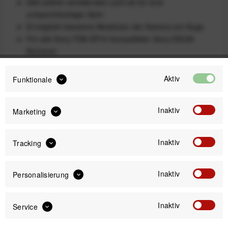
Hält seitlich einfallendes Licht ab für eine
unbeeinträchtigte Sicht
Ermöglicht besseres Abstützen der Kamera am Auge
Für alle Sony FDA-EP10-kompatiblen Sony-DSLM-
Kameras
Lieferumfang
Aktiv
Funktionale
1 Suchermuschel
Inaktiv
Marketing
6,99 €
Preis:
*
inkl. gesetzl. MwSt.
zzgl. Versandkosten
Inaktiv
Tracking
Sofort versandfertig, Lieferzeit ca. 1-3 Werktage
Inaktiv
Personalisierung
Inaktiv
Service