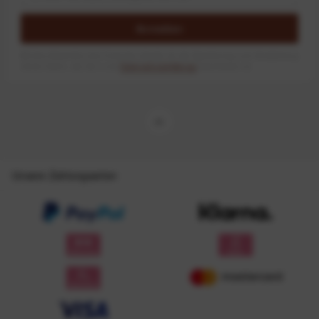
Anmelden
Mit dem Absenden des Formulars erlaube ich die Speicherung und Verarbeitung
meiner Daten, wie Sie in der
Datenschutzerklärung
beschrieben ist.
Unsere Zahlungsarten