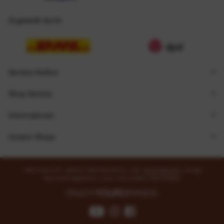
Zugestellt durch
Service Hotline
Shop Service
Informationen
Unsere Shops
* Alle Preise inkl. gesetzl. Mehrwertsteuer zzgl.
Versandkosten
und ggf.
Nachnahmegebühren, wenn nicht anders beschrieben