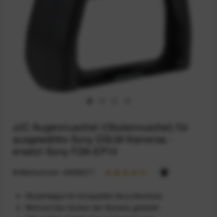
JJC Augenmuschel (Okularmuschel) für
ausgewählte Sony DSLM-Kameras -
ersetzt Sony FDA-EP10
Artikelnummer:
49996277
Okularkappe für kompatible Sony-Kameras
Wird auf den Sucher der Kamera gesteckt