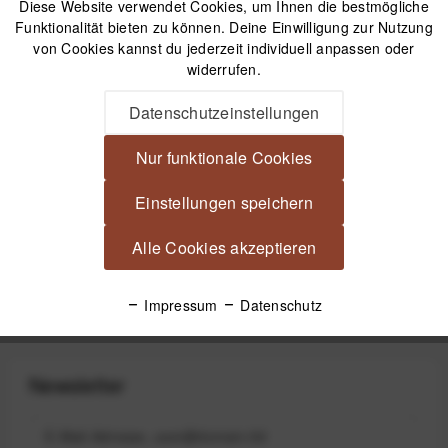
Diese Website verwendet Cookies, um Ihnen die bestmögliche
IN DEN
WARENKORB
Funktionalität bieten zu können. Deine Einwilligung zur Nutzung
von Cookies kannst du jederzeit individuell anpassen oder
widerrufen.
Versand am gleichen Tag bei Bestellungen bis 14 Uhr
Kostenfreier Versand ab 39€*
Datenschutzeinstellungen
30 Tage Widerrufsrecht
Nur funktionale Cookies
Beschreibung
Einstellungen speichern
JJC ES-EP10 Augenmuschel (Okularmuschel) für Sony FDA-
Alle Cookies akzeptieren
EP10 Okularkappe für kompatible...
mehr
Produktsicherheit
Impressum
Datenschutz
Newsletter