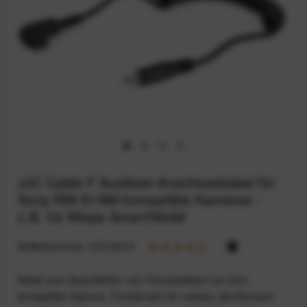
JJC Cable-F Auslöser-Anschlusskabel für
Sony-RM-S1AM-kompatible Kameras -
z.B. für Miops Smart/Mobil
Artikelnummer:
31514219
Kabel zum Anschließen von Fernauslösern an eine
kompatible Kamera. Funktioniert für nahezu alle Kamera-