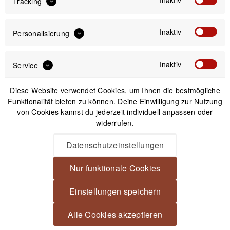
Inaktiv
Tracking
6,99 €
Inaktiv
Personalisierung
Preis:
*
inkl. gesetzl. MwSt.
zzgl. Versandkosten
Inaktiv
Service
Sofort versandfertig, Lieferzeit ca. 1-3 Werktage
Diese Website verwendet Cookies, um Ihnen die bestmögliche
Funktionalität bieten zu können. Deine Einwilligung zur Nutzung
von Cookies kannst du jederzeit individuell anpassen oder
widerrufen.
Datenschutzeinstellungen
IN DEN
WARENKORB
Nur funktionale Cookies
Versand am gleichen Tag bei Bestellungen bis 14 Uhr
Einstellungen speichern
Kostenfreier Versand ab 39€*
30 Tage Widerrufsrecht
Alle Cookies akzeptieren