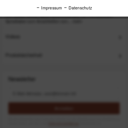
Beschreibung
Impressum
Datenschutz
JJC Cable-Series Spiral-Anschlusskabel für Fernauslöser
Spiralkabel zum Anschließen von...
mehr
Videos
Produktsicherheit
Newsletter
Anmelden
Mit dem Absenden des Formulars erlaube ich die Speicherung und Verarbeitung
meiner Daten, wie Sie in der
Datenschutzerklärung
beschrieben ist.