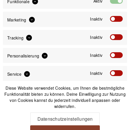
Aktiv
Funktionale
Inaktiv
Marketing
IN DEN
WARENKORB
Inaktiv
Tracking
Versand am gleichen Tag bei Bestellungen bis 14 Uhr
Kostenfreier Versand ab 39€*
30 Tage Widerrufsrecht
Inaktiv
Personalisierung
Inaktiv
Service
Beschreibung
JJC Daumenauflage für Sony a7 IV Alu-Daumenauflage für
Diese Website verwendet Cookies, um Ihnen die bestmögliche
entspannteres Kamera-Handling Mit einer...
mehr
Funktionalität bieten zu können. Deine Einwilligung zur Nutzung
von Cookies kannst du jederzeit individuell anpassen oder
Videos
widerrufen.
Datenschutzeinstellungen
Produktsicherheit