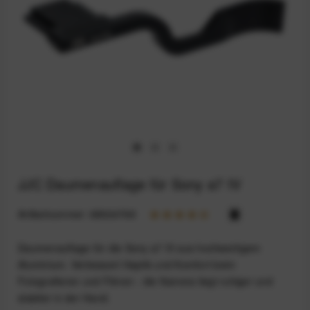
JJC Daumenauflage für Sony a7 IV
Artikelnummer:
68924768
Daumenauflage für die Sony a7 IV aus hochwertigem
Aluminium. Verbessert Haptik und Komfort beim
Fotografieren und Filmen - die Kamera liegt ruhiger und
stabiler in der Hand.