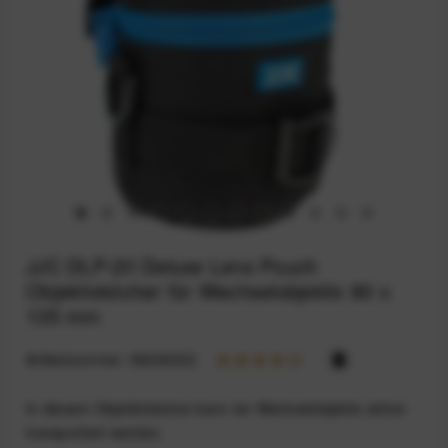
JJC DLP-2II Deluxe Lens Pouch
Objektivköcher für Wechselobjektiv 80 x
135 mm
Artikelnummer:
59200332
In diesem Objektivköcher kann ein Wechselobjektiv sicher
transportiert werden.