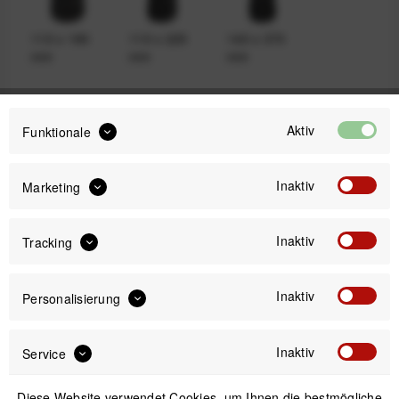
110 x 190
110 x 225
140 x 370
mm
mm
mm
Aktiv
14,99 €
Funktionale
Preis:
*
inkl. gesetzl. MwSt.
zzgl. Versandkosten
Inaktiv
Marketing
Sofort versandfertig, Lieferzeit ca. 1-3 Werktage
Inaktiv
Tracking
Inaktiv
Personalisierung
IN DEN
WARENKORB
Inaktiv
Service
Versand am gleichen Tag bei Bestellungen bis 14 Uhr
Diese Website verwendet Cookies, um Ihnen die bestmögliche