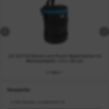
JJC DLP-5II Deluxe Lens Pouch Objektivköcher für
Wechselobjektiv 110 x 190 mm
17,99 €
*
Newsletter