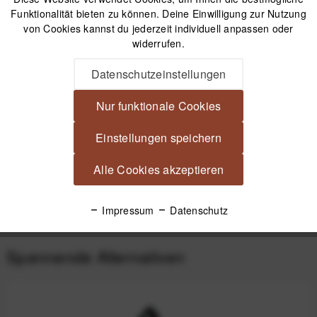
Kostenfreier Versand ab 39€*
Funktionalität bieten zu können. Deine Einwilligung zur Nutzung
30 Tage Widerrufsrecht
von Cookies kannst du jederzeit individuell anpassen oder
widerrufen.
Datenschutzeinstellungen
Beschreibung
JJC DLP-2II Deluxe Lens Pouch Objektivköcher für
Nur funktionale Cookies
Wechselobjektiv 80 x 135 mm Verbesserter...
mehr
Einstellungen speichern
Videos
Alle Cookies akzeptieren
Produktsicherheit
Impressum
Datenschutz
Spannende Alternativen