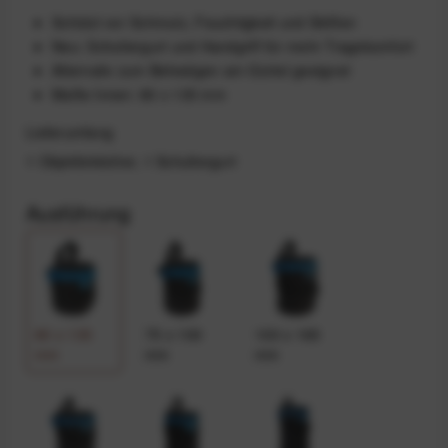
Schützt vor Schmutz, Feuchtigkeit und Stößen
Neu: Schultergurt und Handgriff für mehr Tragekomfort
Alternativ zum Befestigen am Gürtel geeignet
Maße Innen: 80 x 135 mm
Lieferumfang
1 Objektivköcher, 1 Schultergurt
Ausführung
80 x 135
75 x 100
100 x 165
mm
mm
mm