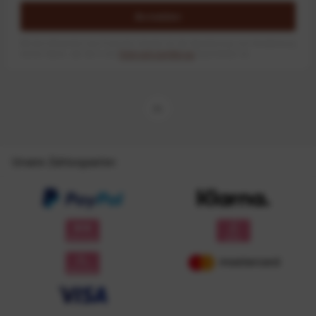
Anmelden
Mit dem Absenden des Formulars erlaube ich die Speicherung und Verarbeitung
meiner Daten, wie Sie in der
Datenschutzerklärung
beschrieben ist.
Unsere Zahlungsarten