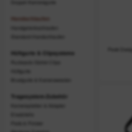
Doppel-Kameragurte
Handschlaufen
Handgelenkschlaufen
Standard-Handschlaufen
Peak Desig
Hüftgurte & Clipsysteme
Rucksack-/Gürtel-Clips
Hüftgurte
Brustgurte & Kamerawesten
Tragesystem-Zubehör
Kameraplatten & Adapter
Ersatzteile
Pads & Polster