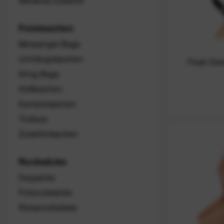
Weiteres Zubehör
Fototaschen
Messenger-Bags
Umhängetaschen
Peak Desi
Sling-Bags
Hüfttaschen
Kamerataschen
Trolleys
Zubehörtaschen
Rucksäcke
Daypacks
Fotorucksäcke
Reiserucksäcke