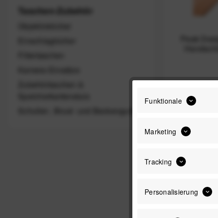
Taschen-Zubehör
Objektivköcher
Peak Desig
Einschlagtücher
Handschl
Filtertaschen
Kamera-Einsätze
Zubehörtaschen &
Speicherkartenetuis
Funktionale
Schulter-, Brust- und Beckengurte
-44%
Marketing
Tracking
Personalisierung