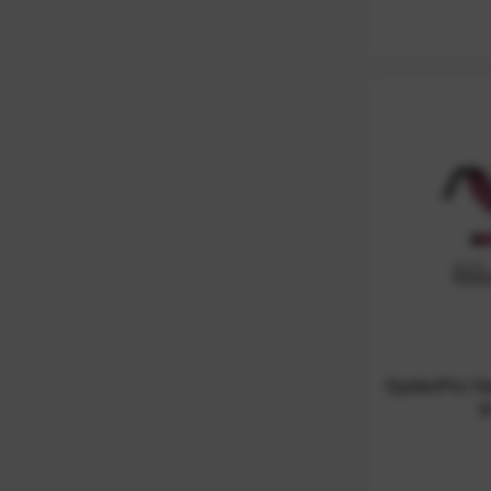
SpiderPro H
a