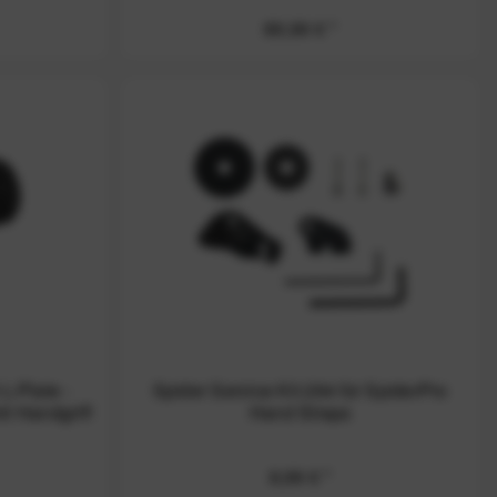
89,99 € *
L-Plate -
Spider Service Kit 294 für SpiderPro
t Handgriff
Hand Straps
8,99 € *