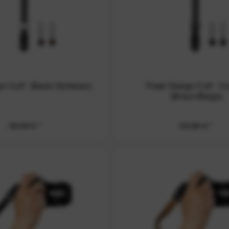
n Cuff - Black (Schwarz)
Peak Design Cuff - C
(Braun/Beige)
39,99 € *
39,99 € *