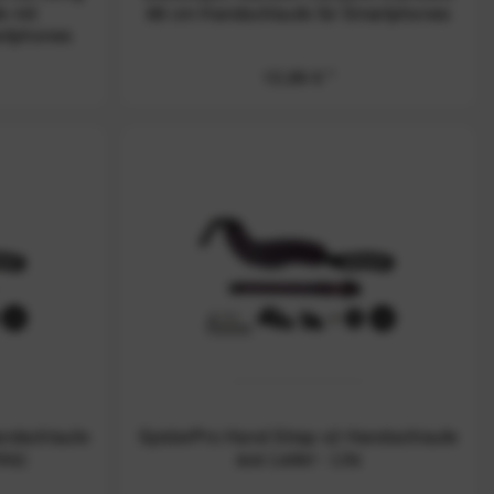
e mit
88 cm Handschlaufe für Smartphones
artphones
13,99 € *
andschlaufe
SpiderPro Hand Strap v2 Handschlaufe
kis)
aus Leder - Lila