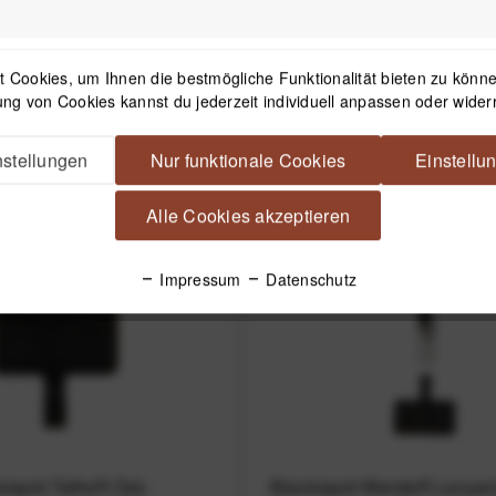
hlaufe ST-6 schwimmend
JJC Handschlaufe ST-6 s
ichte Kompaktkameras und
für wasserdichte Kompaktk
 Cookies, um Ihnen die bestmögliche Funktionalität bieten zu können
eras wie GoPro (orange
Actionkameras wie GoPro
ng von Cookies kannst du jederzeit individuell anpassen oder wider
:
8,99 € *
4,99 € *
UVP:
8,99 € *
4,99 
stellungen
Nur funktionale Cookies
Einstellu
Alle Cookies akzeptieren
Impressum
Datenschutz
krapid TetheR-Tab-
Blackrapid WandeR Lanyar