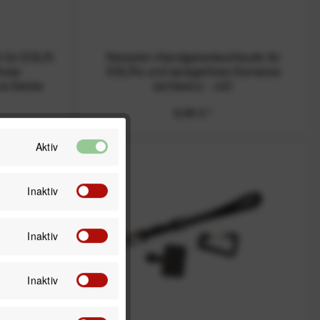
e für DSLR-
Neopren-Handgelenkschlaufe für
lose
DSLRs und spiegellose Kameras
ca-Swiss
(schwarz) - JJC
9,99 € *
Aktiv
Inaktiv
Inaktiv
Inaktiv