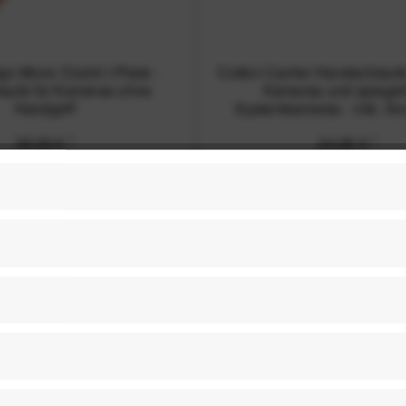
n Micro Clutch I-Plate -
Cotton Carrier Handschlauf
aufe für Kameras ohne
Kameras und spiegel
Handgriff
Systemkameras - inkl. Ar
kompat
39,99 € *
24,95 € *
-44%