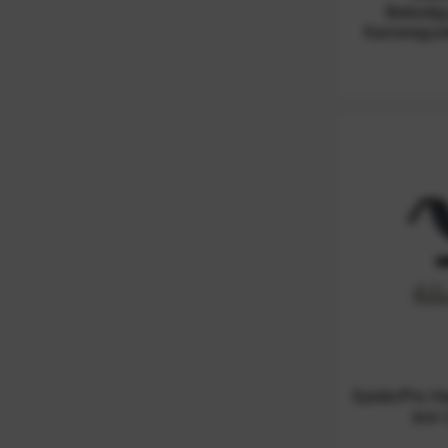
Befestig
Kameragur
SpiderPro H
aus 