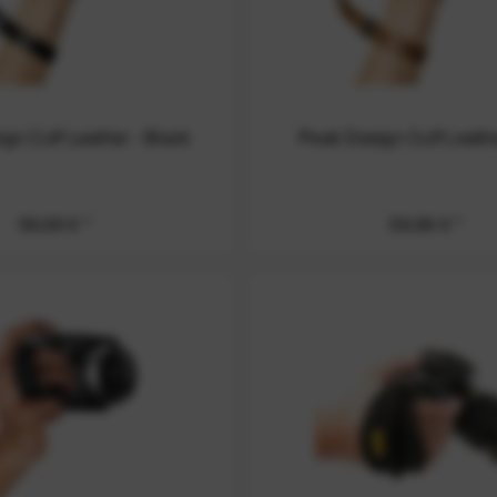
gn Cuff Leather - Black
Peak Design Cuff Leathe
59,99 € *
59,99 € *