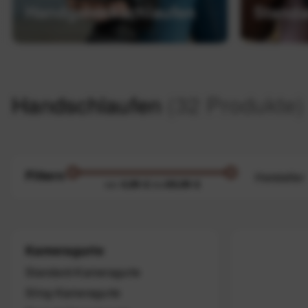
Handgelenkschlaufen
Standa
Handschlaufen
(32 Produkte)
Filtern
Hersteller
4,99 €
89,99 €
von
bis
BLACK
COTTO
JJC
Kameragurte
Peak D
Standard-Kameragurte
SPIDE
Sling-Kameragurte