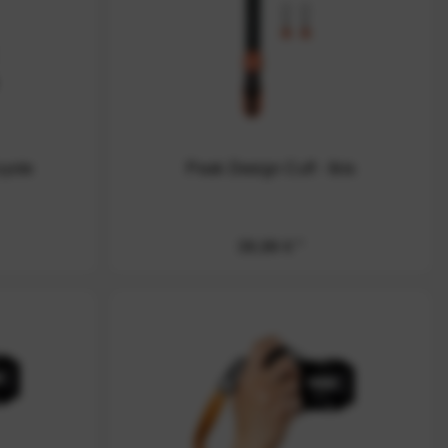
oyote
Peak Design Cuff - Ibis
39,99 € *