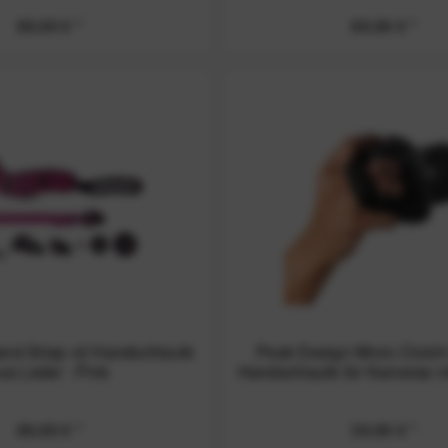
89,99 € *
89,99 € *
and Strap v2 Handschlaufe
Peak Design Micro Clutch 
us Leder - Pink
Handschlaufe für Kameras mi
89,99 € *
39,99 € *