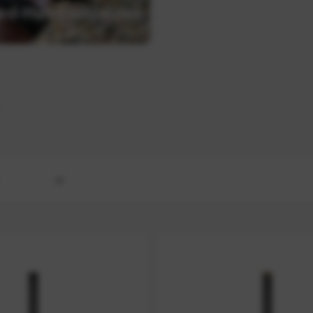
rd-Handschlaufen
RAPID
N CARRIER
esign
R HOLSTER