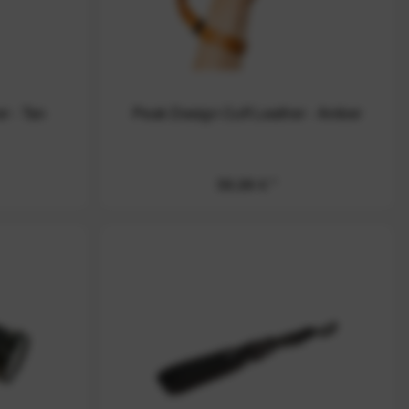
r - Tan
Peak Design Cuff Leather - Amber
59,99 € *