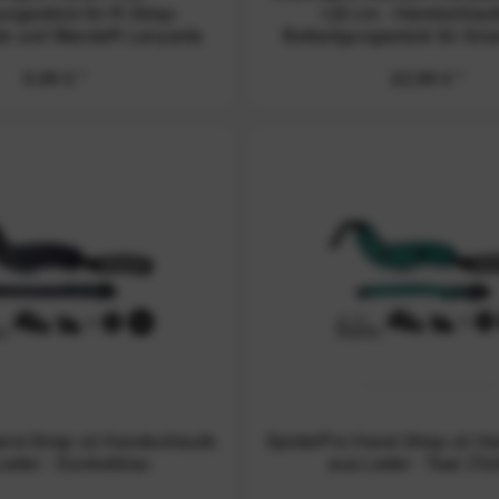
ungsstück für R-Strap-
120 cm - Handschlauf
te und WandeR Lanyards
Befestigungsstück für Sm
9,99 € *
22,99 € *
and Strap v2 Handschlaufe
SpiderPro Hand Strap v2 H
Leder - Dunkelblau
aus Leder - Teal (Tür