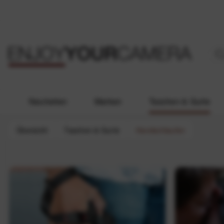
Neuheiten
Marken
Taschen & Gurte
Übersicht
Taschen & Gurte
Handschlaufen