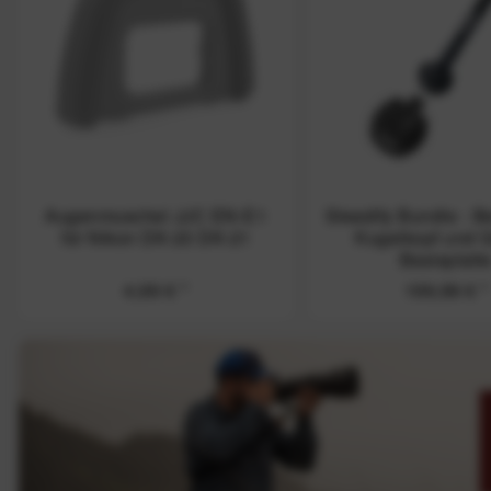
Augenmuschel JJC EN-E1
Steadify Bundle - B
für Nikon DK-23 DK-21
Kugelkopf und G
Basisplatt
4,99 €
*
199,99 €
*