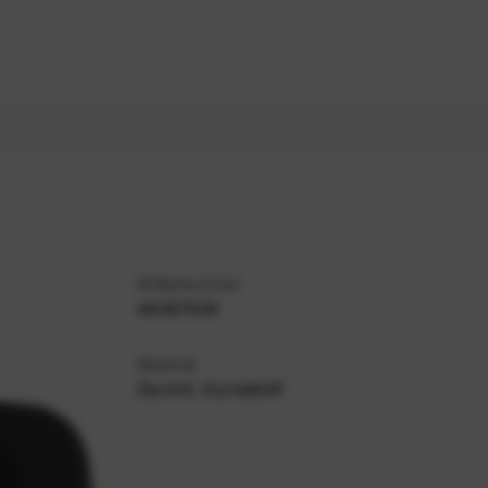
Artikelnummer
46387638
Material
Gummi, Kunststoff