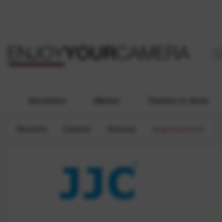
Neuheiten
Marken
Taschen & Gurte
Übersicht
Zubehör
Diverses
Augenmuscheln