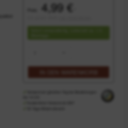
4,99 €
Preis:
*
patibel
inkl. gesetzl. MwSt.
zzgl. Versandkosten
Sofort versandfertig, Lieferzeit ca. 1-3
Werktage
IN DEN
WARENKORB
Versand am gleichen Tag bei Bestellungen
bis 14 Uhr
Kostenfreier Versand ab 39€*
30 Tage Widerrufsrecht