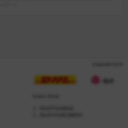
rieben ist.
Zugestellt durch
Unsere Shops
ENJOYYOURBIKE
ENJOYYOURCAMERA