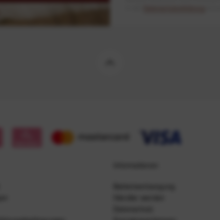
in der
Datenschutzerklärung
besch
Informationen
Batterieentsorgung
gen
Händler werden
Datenschutz
ahlungsbedingungen
Energiesparlampen