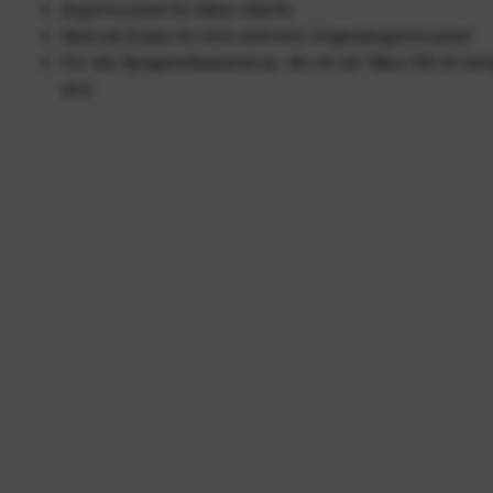
Augenmuschel für Nikon DSLRs
Ideal als Ersatz für eine verlorene Originalaugenmuschel
Für alle Spiegelreflexkameras, die mit der Nikon DK-25 kom
sind