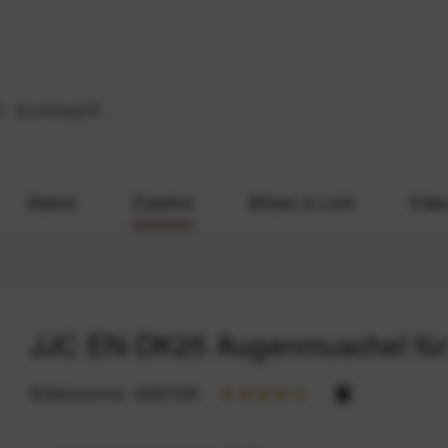
Stative
Zubehör
Blitzen & Licht
Vide
JJC EN-DK25 Augenmuschel für
Artikelnummer:
46387638