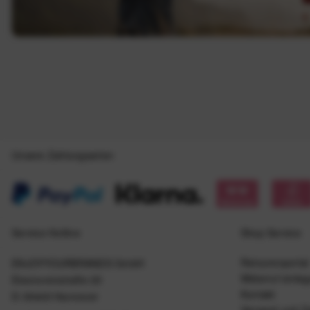
Unsere Zahlungsarten
Service Hotline
Shop Service
Retourenportal
ENJOYYOURBRANDS GmbH
Widerruf einle
Eleonorenstraße 20
Kontakt
D-30449 Hannover
Versand und Z