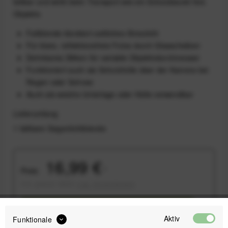
faltbar und wirkt beim Transport wie ein Schutzbeutel fürs
Objektiv.
Faltblende blockiert seitliches Streulicht
Für klare, reflektionsfreie Fotos durch Glasscheiben
Dehnbares Silikon für variable Objektivdurchmesser
Funktioniert auch als Schutzhülle über der Kamera bei
Regen oder Schnee
Auch als weiche Unterlage oder Hülle verwendbar
Lieferumfang
1 faltbare Gegenlichtblende
16,99 €
Preis:
*
inkl. gesetzl. MwSt.
zzgl. Versandkosten
Sofort versandfertig, Lieferzeit ca. 1-3 Werktage
Aktiv
Funktionale