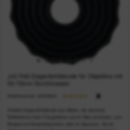
JJC Falt-Gegenlichtblende für Objektive mit
53-72mm Durchmesser
Artikelnummer:
94234924
Flexible Gegenlichtblende aus Silikon, die störende
Reflektionen beim Fotografieren durch Glas verhindert, zum
Beispiel auf Aussichtspunkten oder im Aquarium. Sie ist