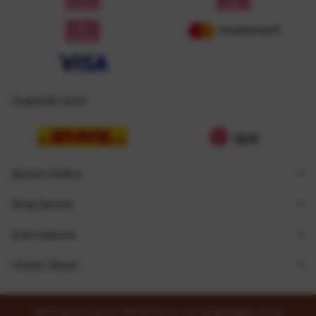
Zugestellt durch
Service Hotline
Shop Service
Informationen
Unsere Shops
* Alle Preise inkl. gesetzl. Mehrwertsteuer zzgl.
Versandkosten
und ggf.