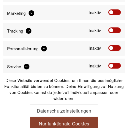
Inaktiv
Marketing
IN DEN
WARENKORB
Inaktiv
Tracking
Versand am gleichen Tag bei Bestellungen bis 14 Uhr
Inaktiv
Personalisierung
Kostenfreier Versand ab 39€*
30 Tage Widerrufsrecht
Inaktiv
Service
Beschreibung
Diese Website verwendet Cookies, um Ihnen die bestmögliche
Funktionalität bieten zu können. Deine Einwilligung zur Nutzung
JJC Silikon-Gegenlichtblende für Objektive mit 53-72 mm
von Cookies kannst du jederzeit individuell anpassen oder
Durchmesser Flexible...
mehr
widerrufen.
Produktsicherheit
Datenschutzeinstellungen
Nur funktionale Cookies