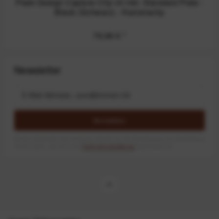
Peak Design Capture Clip v3 inkl. Standard Plate -
Black (Schwarz) - Kameraclip
79,99 €
*
Newsletter
Anmelden
Mit dem Absenden des Formulars erlaube ich die Speicherung und Verarbeitung
meiner Daten, wie Sie in der
Datenschutzerklärung
beschrieben ist.