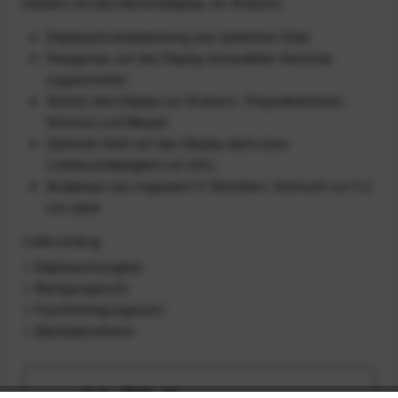
bewahrt sie das Kameradisplay vor Kratzern.
Displayschutzabdeckung aus optischem Glas
Passgenau auf das Display kompatibler Kameras
zugeschnitten
Schützt das Display vor Kratzern, Fingerabdrücken,
Schmutz und Wasser
Optimale Sicht auf das Display dank einer
Lichtdurchlässigkeit von 95%
Aufgebaut aus insgesamt 6 Schichten. Dennoch nur 0,3
mm stark
Lieferumfang
1 Displayschutzglas)
1 Reinigungstuch)
1 Feuchtreinigungstuch)
1 Staubabsorbierer
11,99 €