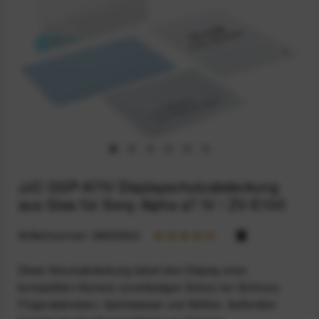
JJC GSP-A7IV Displayschutzabdeckung
aus Glas für Sony Alpha a7 IV / ZV-E10II
Artikelnummer:
68923940
Diese Schutzabdeckung bietet dem Display einer
kompatiblen Kamera zuverlässigen Schutz vor Schmutz,
Fingerabdrücken, Spritzwasser und Stößen. Außerdem