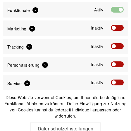
Preis:
*
Aktiv
inkl. gesetzl. MwSt.
zzgl. Versandkosten
Funktionale
Sofort versandfertig, Lieferzeit ca. 1-3 Werktage
Inaktiv
Marketing
Inaktiv
Tracking
IN DEN
WARENKORB
Inaktiv
Personalisierung
Inaktiv
Versand am gleichen Tag bei Bestellungen bis 14 Uhr
Service
Kostenfreier Versand ab 39€*
30 Tage Widerrufsrecht
Diese Website verwendet Cookies, um Ihnen die bestmögliche
Funktionalität bieten zu können. Deine Einwilligung zur Nutzung
von Cookies kannst du jederzeit individuell anpassen oder
widerrufen.
Beschreibung
JJC GSP-Series Displayschutzglas Displayschutzabdeckung
Datenschutzeinstellungen