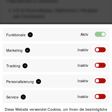
Fingerabdrücke zu hinterlassen.
Z.B. für Kameradisplays, Objektivlinsen, Filtergläser
oder Touchscreens
Lieferumfang
1 Paar Mikrofaserhandschuhe
Aktiv
Funktionale
12,99 €
Inaktiv
Marketing
Preis:
*
inkl. gesetzl. MwSt.
zzgl. Versandkosten
Inaktiv
Tracking
Sofort versandfertig, Lieferzeit ca. 1-3 Werktage
Inaktiv
Personalisierung
Inaktiv
Service
IN DEN
WARENKORB
Diese Website verwendet Cookies, um Ihnen die bestmögliche