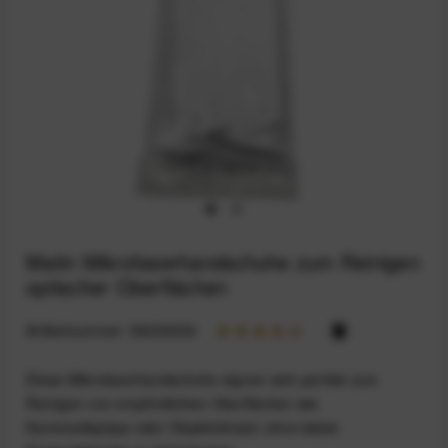
Matin Mikrofaserhandschuhe zum Reinigen
optischer Oberflächen
Artikelnummer:
59200036
Diese Mikrofaserhandschuhe eignen sich perfekt zum
Reinigen von empfindlichen Oberflächen wie
Kameradisplays oder Objektivlinsen ohne dabei