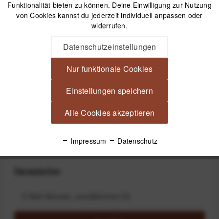
Funktionalität bieten zu können. Deine Einwilligung zur Nutzung
von Cookies kannst du jederzeit individuell anpassen oder
Versand am gleichen Tag bei Bestellungen bis 14 Uhr
widerrufen.
Kostenfreier Versand ab 39€*
30 Tage Widerrufsrecht
Datenschutzeinstellungen
Nur funktionale Cookies
Beschreibung
Einstellungen speichern
Matin Mikrofaserhandschuhe zum Reinigen optischer
Oberflächen Mikrofaserhandschuhe zum Reinigen...
mehr
Alle Cookies akzeptieren
Produktsicherheit
Impressum
Datenschutz
Newsletter