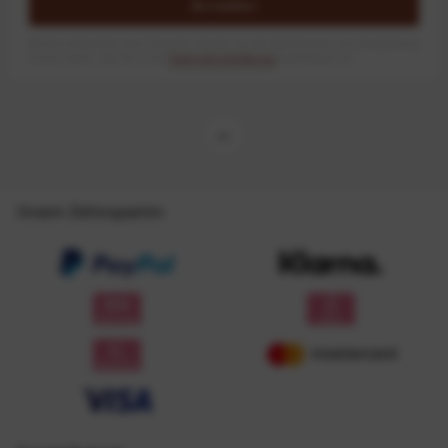
Anmelden
Mit dem Absenden des Formulars erlaube ich die Speicherung und Verarbeitung
meiner Daten, wie Sie in der
Datenschutzerklärung
beschrieben ist.
Unsere Zahlungsarten