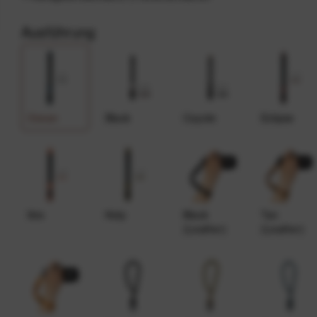
Ausführung
Ocean
Black
Coyote
Eclipse
Ibis
Kelp
Black
Tan
(Leather)
(Leather)