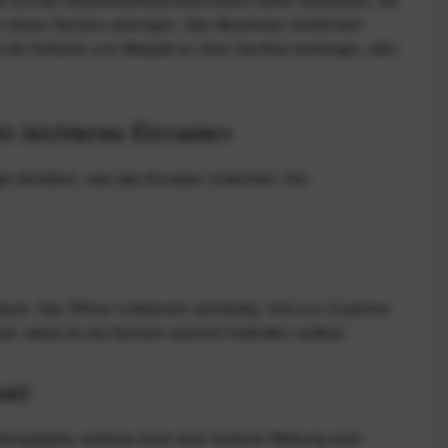
an deiner Kamera anbringen. Das Abnehmen funktioniert
 die Schlaufe zum Beispiel an einer Gurtöse anbringen, oder
n leichteres Einrasten
 Scheiben, was das Einrasten erleichtert. Der
laufe. Das Öffnen funktioniert einhändig. Und zum Zuziehen
, wobei du die Kamera natürlich festhalten solltest.
eit
 Nylongewebe, welches dank einer festeren Webung noch