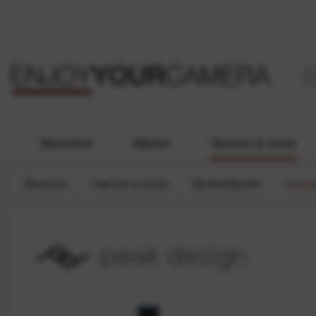
Neuheiten
Marken
Taschen & Gurte
Übersicht
Taschen & Gurte
Handschlaufen
Handg