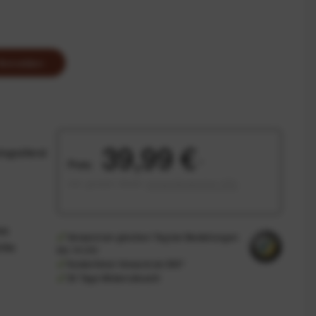
Anmelden
39,99 €
ografierst
Preis:
*
inkl. gesetzl. MwSt.
versandkostenfrei (DE)
as
Versand am gleichen Tag bei Bestellungen
inks
bis 14 Uhr
Kostenfreier Versand ab 39€*
30 Tage Widerrufsrecht