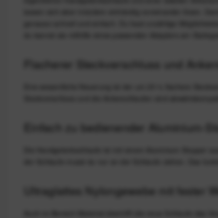
lassen sich aber trotzdem einhändig voneinander lösen. Da
genauso schnell und einfach. Du hast unzählige Möglichkeit
du kannst sie mithilfe eines passenden Adapters am Stativ
Flacherer Steckverschluss und Ankers
Eine wesentliche Neuerung ist der um 25 % flachere Steckv
Steckverschluss und die Ankerschlaufen sind abwärtskompati
Einfach zu bedienender Aluminium-St
Die Handgelenkschlaufe ist mit einem Aluminium-Stopper aus
der Schlaufe musst du nur an der Schlaufe ziehen. Das funkt
Ultraglattes Nylongewebe mit fester W
Auch im Bereich Material übertrifft die neue Schlaufe das 