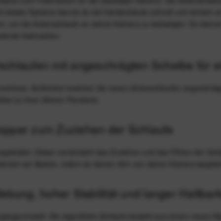
nk dieses Systems kannst du die Handschlaufe schnell und einfach 
en, um die Ankerschlaufe an deiner Kamera zu befestigen: Du kannst
gewinde festmachen.
chlaufen mit angeschrägten Scheibe für ei
erschluss. Außerdem besitzen die neuen Ankerschlaufen angeschrägte
bel zu ihren älteren Pendants.
opper zum Zuziehen der Schlaufe
gestattet. Dieser vereinfacht das Zuziehen und das Öffnen der Sch
ioniert am Besten, indem du deinen Arm von deiner Kamera wegziehst
ebung, hoher Stabilität und langer Haltbark
Vorgängermodell. Die eigentliche Schlaufe besteht aus einem neuen