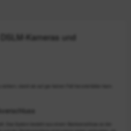
s, DSLM-Kameras und
ichern, damit sie auf gar keinen Fall herunterfallen kann.
kverschluss
ilt. Das System besteht aus einem Steckverschluss an der
 und der Steckverschluss sind extrem sicher verbunden, sie