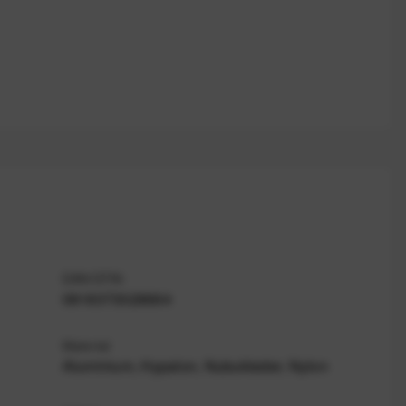
EAN/GTIN
0818373028664
Material
Aluminium, Hypalon, Nubukleder, Nylon