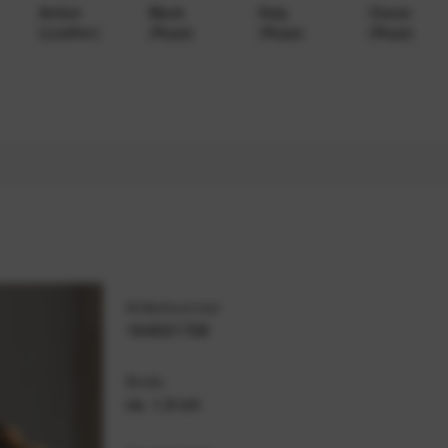
Amber
Black
Kelp
Ocean
(Leather)
(Rope)
(Rope)
(Rope)
Artikelnummer
164031726
Breite
ca. 1,9 cm