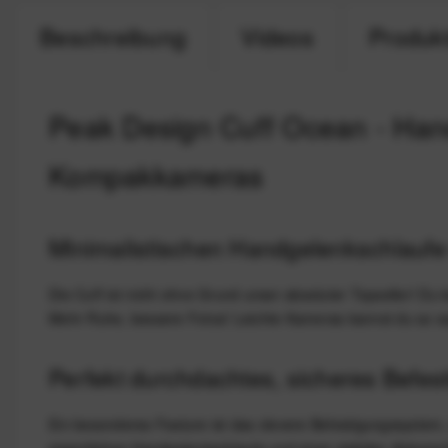
Beschreibung
Videos
Produkt
Peak Design Cuff Ocean - Han
Kompakkameras
Minimalistischen Handgelenkschlaufe
Die Cuff ist nicht ohne Grund unser absoluter Topseller! Du
Mehr Ruhe, bessere Fotos! Leichte Kameras kannst du so s
Perfekt durchdachtes, sicheres Befe
Ein besonderes Feature ist das clevere Befestigungssystem,
eigentlichen Handgelenkschlaufe und einer stabilen Ankersc