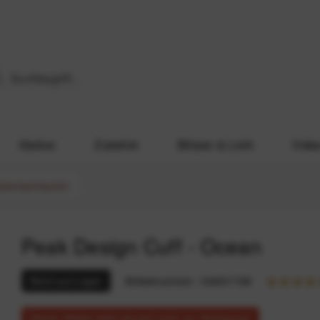
Stative
Zubehör
Blitzen & Licht
Vide
elenkschlaufen
Peak Design Cuff - Ocean
Nicht auf Lager
Artikelnummer:
164031726
Dieser Artikel steht derzeit nicht zur Verfügung!