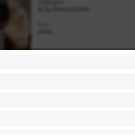
Tragfähigkeit
90 kg (Ankerschlaufen)
Farbe
Ocean