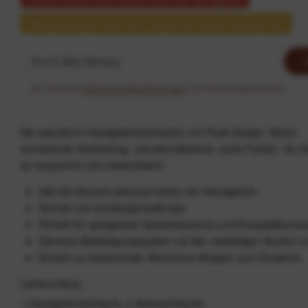
Benachrichtigen Sie mich, sobald der Artikel lieferbar ist.
Ich habe die
Datenschutzbestimmungen
zur Kenntnis genommen.
Die populären Handgelenkschlaufen von Peak Design: Sicher
einrastende Verbindung, robustes Material, coole Farben. So fot
du sorgenfrei und unbeschwert!
Hält die Kamera jederzeit sicher am Handgelenk
Schnell und einhändig bedienbar
Perfekt für spiegellose Systemkameras und Kompaktkamer
Cleveres Befestigungssystem mit den vielseitigen Anchor L
Einfach zu bedienender Aluminium-Stopper zum Zuziehen
Lieferumfang
1 Handgelenkschlaufe, 2 Ankerschlaufen