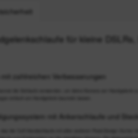
sicherheit
dgelenkschlaufe für kleine DSLR
 mit zahlreichen Verbesserungen
 kannst die Schlaufe verwenden, um deine Kamera am Handgelenk zu s
ogar einfach am Handgelenk baumeln lassen.
stigungssystem mit Ankerschlaufe und Stec
 das die Cuff-Handschlaufe mit allen anderen Peak-Design-Gurten te
hlaufe zum Festmachen an der jeweiligen Kamera. Die Ankerschlaufe