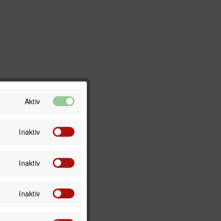
Aktiv
Inaktiv
Inaktiv
Inaktiv