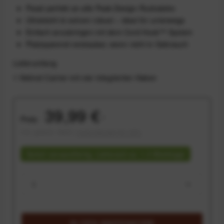
Passt perfekt an alle Peak-Design-Rucksäcke
Ultraleicht & extrem robust – ideal für unterwegs
Einfach anzubringen mit dem Cord Hook™ System
Platzsparend verstaubar, wenn nicht in Gebrauch
Lieferumfang
1 Helmet Carrier mit vier integrierten Haken
39,99 €
Preis:
*
inkl. gesetzl. MwSt.
versandkostenfrei (DE)
Sofort versandfertig, Lieferzeit ca. 1-3 Werktage
IN DEN
WARENKORB