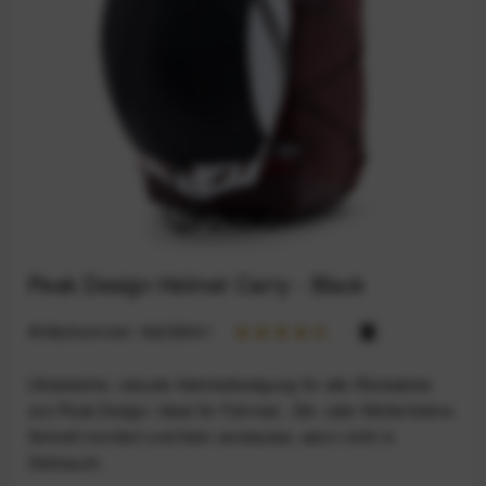
Peak Design Helmet Carry - Black
Artikelnummer:
94236041
Ultraleichte, robuste Helmbefestigung für alle Rücksäcke
von Peak Design. Ideal für Fahrrad-, Ski- oder Kletterhelme.
Schnell montiert und klein verstaubar, wenn nicht in
Gebrauch.