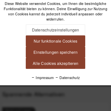
Diese Website verwendet Cookies, um Ihnen die bestmögliche
Funktionalität bieten zu können. Deine Einwilligung zur Nutzung
Peak Design Travel Duffelpack Bag 65L Reisetasche
von Cookies kannst du jederzeit individuell anpassen oder
mit Rucksackgurten - Black (Schwarz)
widerrufen.
Datenschutzeinstellungen
249,99 €
*
Nur funktionale Cookies
Beschreibung
Einstellungen speichern
Der ideale Begleiter für Helmträger Praktisch, sicher,
minimalistisch Ob auf dem Bike, in...
mehr
Alle Cookies akzeptieren
Produktsicherheit
Impressum
Datenschutz
Spannende Alternativen
Nicht auf Lager