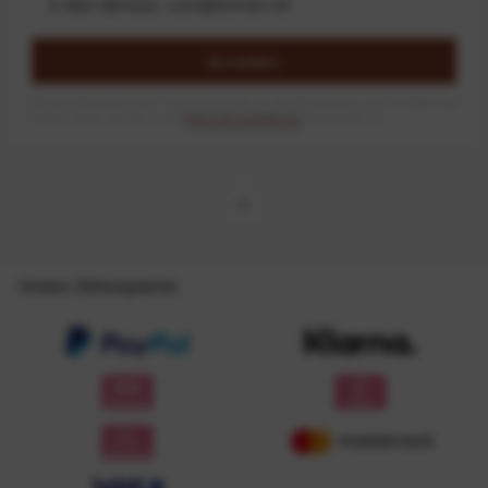
Anmelden
Mit dem Absenden des Formulars erlaube ich die Speicherung und Verarbeitung
meiner Daten, wie Sie in der
Datenschutzerklärung
beschrieben ist.
Unsere Zahlungsarten