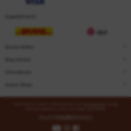
Zugestellt durch
Service Hotline
Shop Service
Informationen
Unsere Shops
* Alle Preise inkl. gesetzl. Mehrwertsteuer zzgl.
Versandkosten
und ggf.
Nachnahmegebühren, wenn nicht anders beschrieben