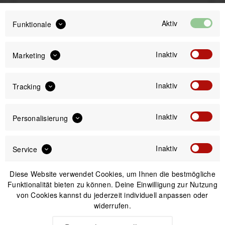
94,99 €
Preis:
*
Aktiv
Funktionale
inkl. gesetzl. MwSt.
versandkostenfrei (DE)
Sofort versandfertig, Lieferzeit ca. 1-3 Werktage
Inaktiv
Marketing
Inaktiv
Tracking
Inaktiv
Personalisierung
IN DEN
WARENKORB
Inaktiv
Service
Versand am gleichen Tag bei Bestellungen bis 14 Uhr
Kostenfreier Versand ab 39€*
Diese Website verwendet Cookies, um Ihnen die bestmögliche
30 Tage Widerrufsrecht
Funktionalität bieten zu können. Deine Einwilligung zur Nutzung
von Cookies kannst du jederzeit individuell anpassen oder
widerrufen.
Beschreibung