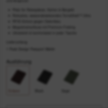
und Anspruch.
Platz für Reisepässe, Karten & Bargeld
Robustes, wasserabweisendes TerraShell™ Ultra
RFID-Schutz gegen Datenklau
Magnetverschluss mit Premium-Feeling
Ultraleicht & komfortabel in jeder Tasche
Lieferumfang
1 Peak Design Passport Wallet
Ausführung
Eclipse
Black
Sage