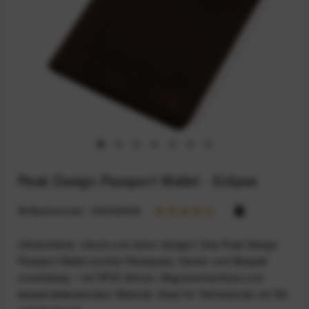
Peak Design Passport Wallet - Eclipse
Artikelnummer:
164032509
Ultraschlank, robust und clever designt: Das Peak Design
Passport Wallet schützt Reisepass, Karten und Bargeld
zuverlässig – mit RFID-Schutz, Magnetverschluss und
wasserabweisendem Material. Ideal für Vielreisende mit Stil