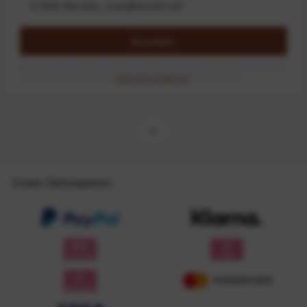
Anmelden
Mit dem Absenden des Formulars erlaube ich die Speicherung und Verarbeitung
meiner Daten, wie Sie in der
Datenschutzerklärung
beschrieben ist.
Unsere Zahlungsarten