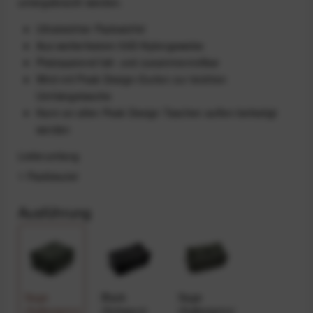
untergebracht werden.
Ultraleichter Packwürfel
Aus wetterfestem 50D-Nylongewebe
Platzsparend falt- und zusammenrollbar
Wird mit Peak Design-Gurten zur leichten
Umhängetasche
Kann an allen Peak Design Taschen außen befestigt
werden
Lieferumfang
1 Packbeutel
Ausführung
Sage
Black
Sage
(Salbeigrün)
(Schwarz)
(Salbeigrün)