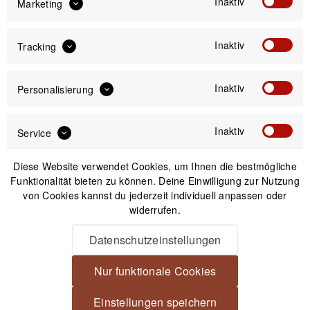
Inaktiv
Marketing
IN DEN
WARENKORB
Inaktiv
Tracking
Versand am gleichen Tag bei Bestellungen bis 14 Uhr
Kostenfreier Versand ab 39€*
30 Tage Widerrufsrecht
Inaktiv
Personalisierung
Inaktiv
Service
Passendes Zubehör
Diese Website verwendet Cookies, um Ihnen die bestmögliche
Funktionalität bieten zu können. Deine Einwilligung zur Nutzung
von Cookies kannst du jederzeit individuell anpassen oder
widerrufen.
Datenschutzeinstellungen
Nur funktionale Cookies
Einstellungen speichern