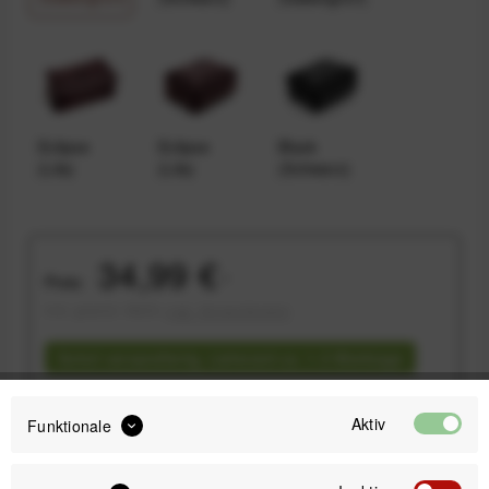
Eclipse
Eclipse
Black
(Lila)
(Lila)
(Schwarz)
34,99 €
Preis:
*
inkl. gesetzl. MwSt.
zzgl. Versandkosten
Sofort versandfertig, Lieferzeit ca. 1-3 Werktage
Aktiv
Funktionale