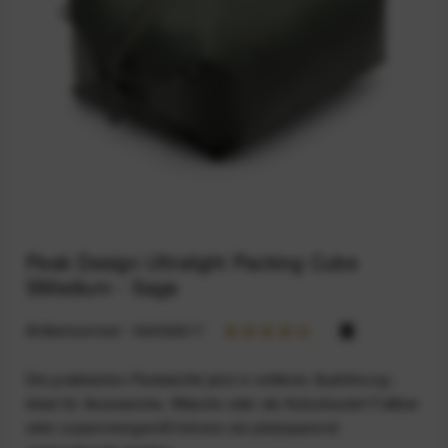
Peak Design Ultralight Packing Cube
SMedium - Sage
Artikelnummer:
164032617
Die praktischen Packwürfel jetzt in mittlerer Ausführung -
ideal für Accessoires, Wäsche oder als Kulturbeutel! Faltbar
oder zusammengerollt können sie platzsparend