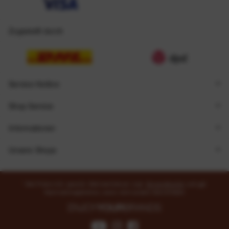
Zugestellt durch
Service Hotline
Shop Service
Informationen
Unsere Shops
* Alle Preise inkl. gesetzl. Mehrwertsteuer zzgl.
Versandkosten
und ggf.
Nachnahmegebühren, wenn nicht anders beschrieben