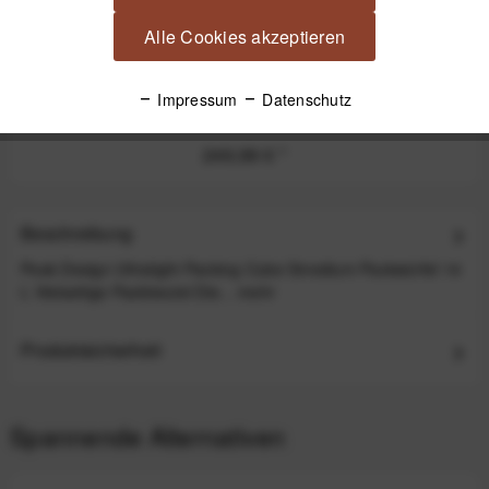
Alle Cookies akzeptieren
Peak Design Travel Duffelpack Bag 65L Reisetasche
Impressum
Datenschutz
mit Rucksackgurten - Black (Schwarz)
249,99 €
*
Beschreibung
Peak Design Ultralight Packing Cube Smedium Packwürfel 14
L Vielseitige Packbeutel Die...
mehr
Produktsicherheit
Spannende Alternativen