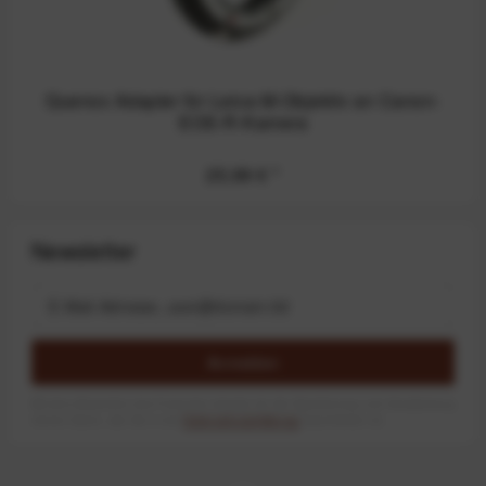
Quenox Adapter für Leica-M-Objektiv an Canon-
EOS-R-Kamera
25,99 €
*
Newsletter
Anmelden
Mit dem Absenden des Formulars erlaube ich die Speicherung und Verarbeitung
meiner Daten, wie Sie in der
Datenschutzerklärung
beschrieben ist.