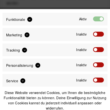
werden.
13,00 €
Aktiv
Funktionale
Preis:
*
inkl. gesetzl. MwSt.
zzgl. Versandkosten
Inaktiv
Marketing
Sofort versandfertig, Lieferzeit ca. 1-3 Werktage
Inaktiv
Tracking
Inaktiv
Personalisierung
IN DEN
WARENKORB
Inaktiv
Service
Versand am gleichen Tag bei Bestellungen bis 14 Uhr
Diese Website verwendet Cookies, um Ihnen die bestmögliche
Kostenfreier Versand ab 39€*
Funktionalität bieten zu können. Deine Einwilligung zur Nutzung
30 Tage Widerrufsrecht
von Cookies kannst du jederzeit individuell anpassen oder
widerrufen.