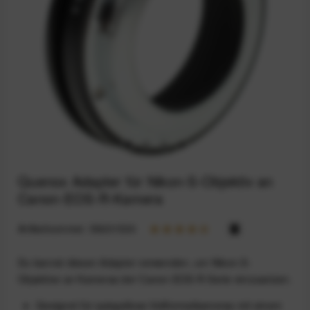
Quenox Adapter für Nikon-S-Objektiv an
Canon-EOS-R-Kamera
Artikelnummer:
59201530
Du kannst diesen Adapter verwenden, um Nikon-S-
Objektive an Kameras der Canon-EOS-R-Serie einzusetzen.
Geeignet für spiegellose Vollformatkameras mit einem