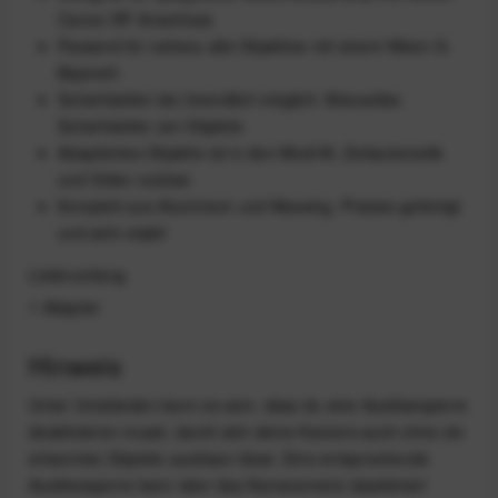
Canon-RF-Anschluss
Passend für nahezu alle Objektive mit einem Nikon-S-
Bajonett
Scharfstellen bis Unendlich möglich. Manuelles
Scharfstellen am Objektiv
Adaptiertes Objektiv ist in den Modi M, Zeitautomatik
und Video nutzbar
Komplett aus Aluminium und Messing. Präzise gefertigt
und sehr stabil
Lieferumfang
1 Adapter
Hinweis
Unter Umständen kann es sein, dass du eine Auslösesperre
deaktivieren musst, damit sich deine Kamera auch ohne ein
erkanntes Objektiv auslösen lässt. Eine entsprechende
Auslösesperre kann über das Kameramenü deaktiviert