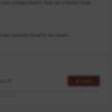
er ohne unnötiges Gewicht. Durch sein schlankes Design
l oder zusätzliche Einheit für dein System.
Anmelden
erlaube ich die Speicherung und Verarbeitung meiner Daten, wie Sie
rieben ist.