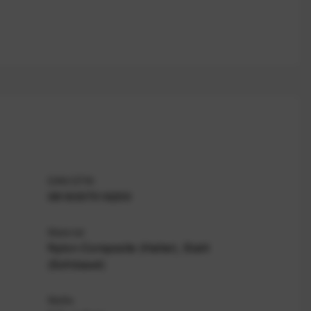
EAN/GTIN
0818307016200
Material
Nylon‑Composite (Halter), Stahl
(Schlüssel)
Maße