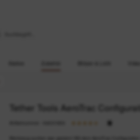
Stative
Zubehör
Blitzen & Licht
Vide
Tether Tools AeroTrac Configurat
Artikelnummer:
164031806
Werkzeug suchen war gestern! Mit dem AeroTrac Configuration