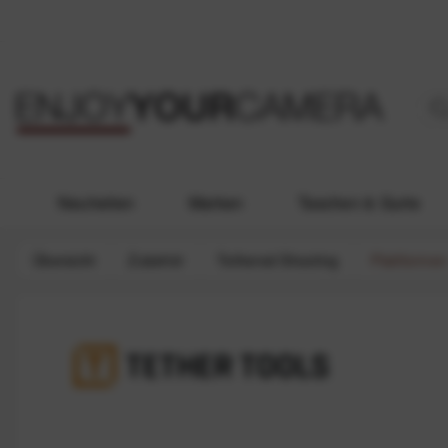
Neuheiten
Marken
Taschen & Gurte
Übersicht
Zubehör
Tethered Shooting
Plattformen