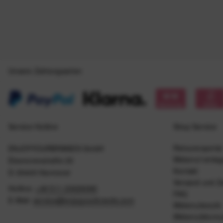
Unsere Zahlungsarten
Service Hotline
Shop Service
Retourenportal
ENJOYYOURBRANDS GmbH
Widerruf einle
Eleonorenstraße 20
Kontakt
D-30449 Hannover
Versand und Z
Hotline:
+49 511 20029090
FAQ
E-Mail:
service@enjoyyourbrands.com
Widerrufsrecht
Widerrufsformu