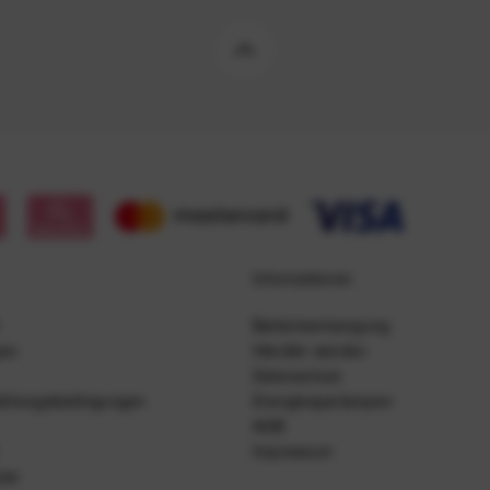
Informationen
Batterieentsorgung
gen
Händler werden
Datenschutz
ahlungsbedingungen
Energiesparlampen
AGB
Impressum
lar