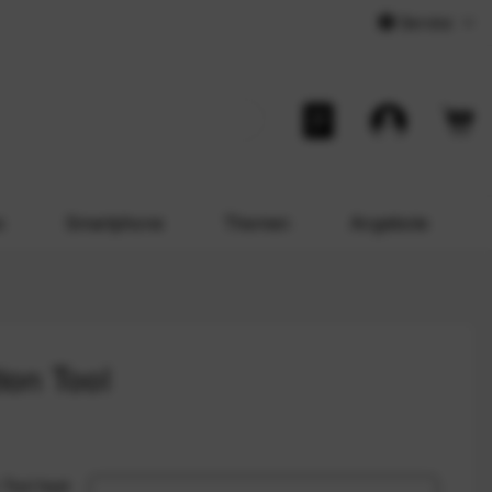
Service
o
Smartphone
Themen
Angebote
ion Tool
 Tool hast