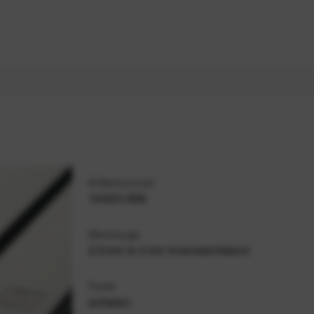
Artikelnummer
164031806
Werkzeuge
2,5 mm & 4 mm Innensechskant
Farbe
schwarz