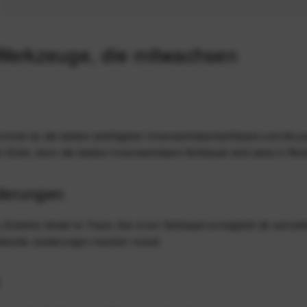
 Werkzeuge, die mitwachsen
ommst du die beiden wichtigsten Innensechskantschlüssel und die 
 Ende, denn die beiden Innensechskant-Schlüssel sind stets in Reic
nderungen
c‑Zubehör direkt im Track. Der 4 mm Schlüssel ermöglicht dir schne
heidende Justierungen machen musst.