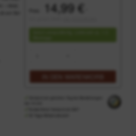
14,99 €
m – ideal,
Preis:
*
 ob am Set
inkl. gesetzl. MwSt.
zzgl. Versandkosten
Sofort versandfertig, Lieferzeit ca. 1-3
Werktage
IN DEN
WARENKORB
Versand am gleichen Tag bei Bestellungen
bis 14 Uhr
Kostenfreier Versand ab 39€*
30 Tage Widerrufsrecht