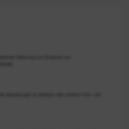
passende Halterung zum Einsetzen am
hweite.
llste Anpassungen an Stativen oder anderen Foto‑ und