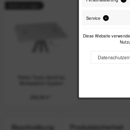
Nicht auf Lager
Service
Diese Website verwendet
Nutzu
Datenschutzein
Tether Tools AeroTrac
Workstation System
299,99 €
*
Beschreibung
Produktsicherheit