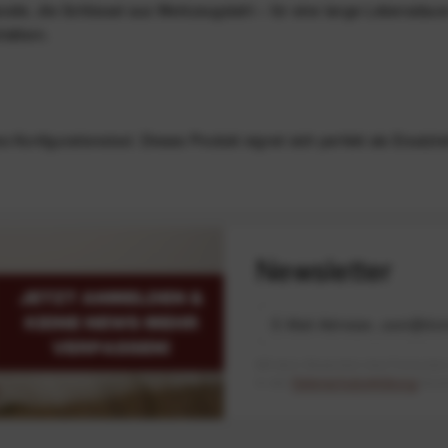
osite, die Schlüssel aus Werkzeugstahl – für eine lange Lebensdau
hältern.
Konfigurationstool. Dieses Produkt eignet sich perfekt als Ersatztei
Newsletter
Mit dem Absenden des Formulars 
in der
Datenschutzerklärung
besch