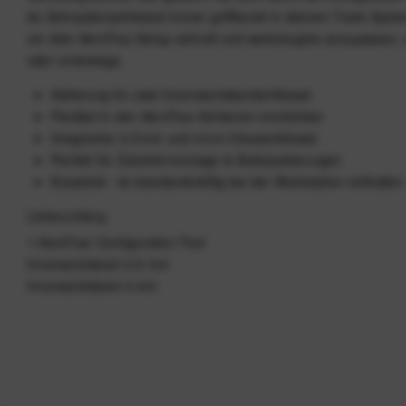
du Schraubenschlüssel immer griffbereit in deinem Track‑Syste
um dein AeroTrac‑Setup schnell und werkzeuglos anzupassen,
oder unterwegs.
Halterung für zwei Innensechskantschlüssel
Flexibel in den AeroTrac‑Schienen montierbar
Integrierter 2,5 mm und 4 mm Inbusschlüssel
Perfekt für Zubehörmontage & Stativjustierungen
Ersatzteil - ist standardmäßig bei der Workstation enthalten
Lieferumfang
1 AeroTrac Configuration Tool
Innensechskant 2,5 mm
Innensechskant 4 mm