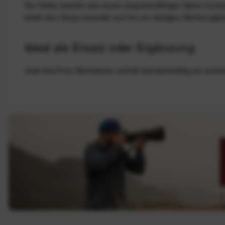
Der Halter besteht aus einem strapazierfähigen Nylon‑Comp
bleibt dein Setup kompakt und frei von klobigen Werkzeugbe
Ideal als Ersatz oder Ergänzung
Jede AeroTrac‑Workstation enthält standardmäßig ein solches 