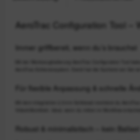
AeroTrac Configuration Tool –
Immer griffbereit, wenn du’s brauchst
Mit der Werkzeughalterung AeroTrac Configuration Tool bek
AeroTrac‑Schienensystem. Damit hat die Sucherei am Set ein
Für flexible Anpassung & schnelle Ä
Mit dem integrierten 2,5 mm Schlüssel montierst du AeroTra
Videohilfsmitteln. Ideal, wenn du mitten im Workflow entsc
Robust & minimalistisch – kein Ballast