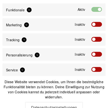
Breakaway-Funktion löst Verschluss bei zu hoher
Aktiv
Funktionale
Zugkraft
Lieferumfang
Inaktiv
Marketing
2 x TetherGuard Kabelhalter
Inaktiv
Tracking
24,99 €
Preis:
*
inkl. gesetzl. MwSt.
zzgl. Versandkosten
Inaktiv
Personalisierung
Inaktiv
Service
Versand am gleichen Tag bei Bestellungen bis 14 Uhr
Kostenfreier Versand ab 39€*
30 Tage Widerrufsrecht
Diese Website verwendet Cookies, um Ihnen die bestmögliche
Funktionalität bieten zu können. Deine Einwilligung zur Nutzung
von Cookies kannst du jederzeit individuell anpassen oder
widerrufen.
Beschreibung
Tether Tools TetherGuard Cable Support 2 pack 2-er-Set
Datenschutzeinstellungen