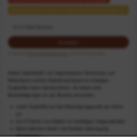
Benachrichtigen Sie mich, sobald der Artikel lieferbar ist.
Anmelden
Ich habe die
Datenschutzbestimmungen
zur Kenntnis genommen.
Dieser Kabelhalter mit magnetischem Verschluss und
Klebefläche schützt Kabelanschlüsse vor etwaigen
Zugkräften beim Herausziehen. So lassen sich
Beschädigungen an der Buchse vermeiden.
Leitet Zugkräfte auf den Befestigungspunkt am Gerät
um
Zum Fixieren von Kabeln an beliebigen Gegenständen
Wahl zwischen fester und flexibler Anbringung
(Breakaway)