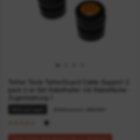
Tether Tools TetherGuard Cable Support 2
pack 2-er-Set Kabelhalter mit Klebefläche -
Zugentlastung f
Nicht auf Lager
Artikelnummer:
68924321
Dieser Artikel steht derzeit nicht zur Verfügung!