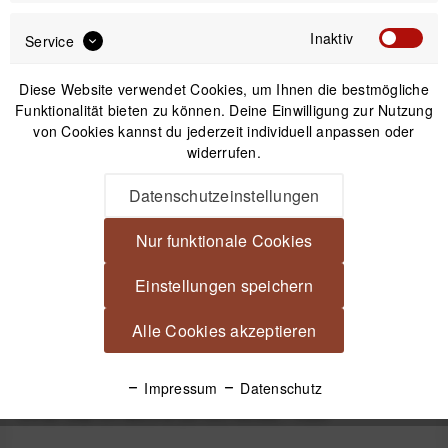
Inaktiv
Service
Diese Website verwendet Cookies, um Ihnen die bestmögliche
Funktionalität bieten zu können. Deine Einwilligung zur Nutzung
von Cookies kannst du jederzeit individuell anpassen oder
widerrufen.
Datenschutzeinstellungen
Tether Tools TetherPro USB 3.0 Aktives USB
Verlängerungskabel - 4,9 Meter (orange)
Nur funktionale Cookies
Einstellungen speichern
49,99 €
*
Alle Cookies akzeptieren
Beschreibung
Impressum
Datenschutz
Tether Tools TetherPro SuperSpeed USB-Datenkabel für USB
3.0 an USB 3.0 Micro-B (50 cm) Kurzes...
mehr