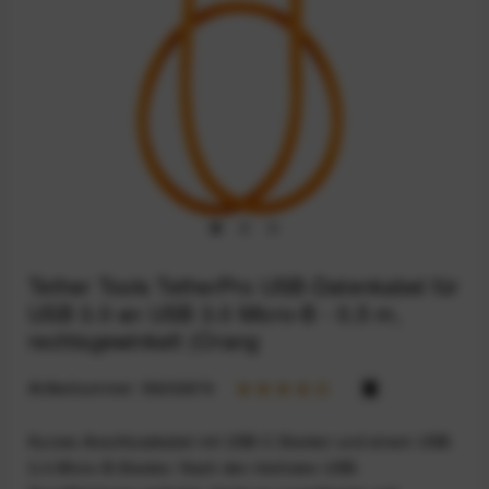
Tether Tools TetherPro USB-Datenkabel für
USB 3.0 an USB 3.0 Micro-B - 0,5 m,
rechtsgewinkelt (Orang
Artikelnummer:
59202876
Kurzes Anschlusskabel mit USB-C-Stecker und einem USB-
3.0-Micro-B-Stecker. Nach den höchsten USB-