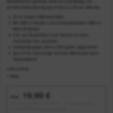
Spezifikationen gefertigt, bietet es zuverlässige und
schnelle Datenübertragung mit bis zu 5 Gb pro Sekunde.
50 cm langes USB-Datenkabel
Mit USB-3.0-Stecker und rechtsgewinkeltem USB-3.0-
Micro-B-Stecker
Z.B. zum Anschließen einer Kamera an einen
Camranger bzw. Computer
Vollständig gegen externe Störquellen abgeschirmt
Sync-N-Go-Technologie minimiert Wartezeiten beim
Datenabgleich
Lieferumfang
1 Kabel
19,99 €
Preis:
*
Inhalt:
0.5 Laufende(r) Meter (39,98 € * / 1 Laufende(r) Meter)
inkl. gesetzl. MwSt.
zzgl. Versandkosten