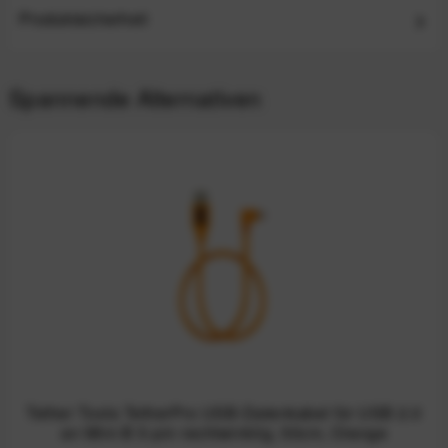
Produktsicherheit
Spannende Alternativen
Tether Tools TetherPro USB-Datenkabel für USB 2.0
an Mini-B 5-pin rechtwinklig, 50cm, Orange