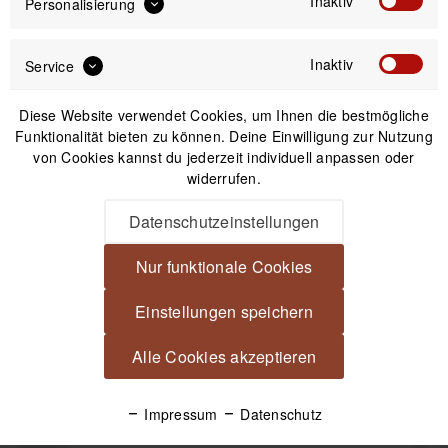
Inaktiv
Personalisierung
Inaktiv
Service
Diese Website verwendet Cookies, um Ihnen die bestmögliche
Funktionalität bieten zu können. Deine Einwilligung zur Nutzung
von Cookies kannst du jederzeit individuell anpassen oder
widerrufen.
VisibleDust Sensor Clean Reinigungslösung 8ml
Datenschutzeinstellungen
Nur funktionale Cookies
38,99 €
*
Einstellungen speichern
Beschreibung
Alle Cookies akzeptieren
Dual Power Extra Strength 1.3x 20mm - 5x Sensorreinigungs-
Swabs (Green Series) und 2x 1,15 ml...
mehr
Impressum
Datenschutz