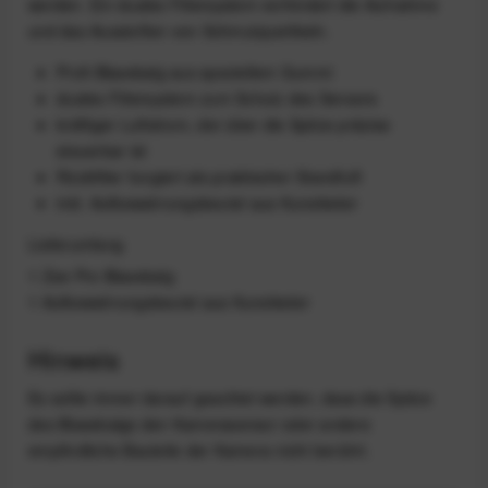
werden. Ein duales Filtersystem verhindert die Aufnahme
und das Ausstoßen von Schmutzpartikeln.
Profi-Blasebalg aus speziellem Gummi
duales Filtersystem zum Schutz des Sensors
kräftiger Luftstrom, der über die Spitze präzise
steuerbar ist
Rückfilter fungiert als praktischer Standfuß
inkl. Aufbewahrungsbeutel aus Kunstleder
Lieferumfang
1 Zee Pro Blasebalg
1 Aufbewahrungsbeutel aus Kunstleder
Hinweis
Es sollte immer darauf geachtet werden, dass die Spitze
des Blasebalgs den Kamerasensor oder andere
empfindliche Bauteile der Kamera nicht berührt.