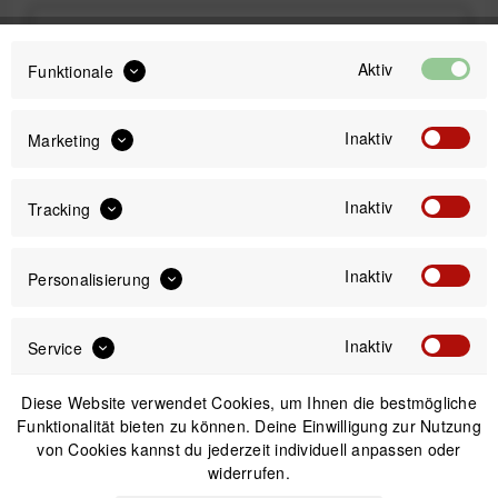
55,99 €
Preis:
*
Aktiv
Funktionale
inkl. gesetzl. MwSt.
versandkostenfrei (DE)
Sofort versandfertig, Lieferzeit ca. 1-3 Werktage
Inaktiv
Marketing
Inaktiv
Tracking
Inaktiv
Personalisierung
IN DEN
WARENKORB
Inaktiv
Service
Versand am gleichen Tag bei Bestellungen bis 14 Uhr
Kostenfreier Versand ab 39€*
Diese Website verwendet Cookies, um Ihnen die bestmögliche
30 Tage Widerrufsrecht
Funktionalität bieten zu können. Deine Einwilligung zur Nutzung
von Cookies kannst du jederzeit individuell anpassen oder
widerrufen.
Beschreibung