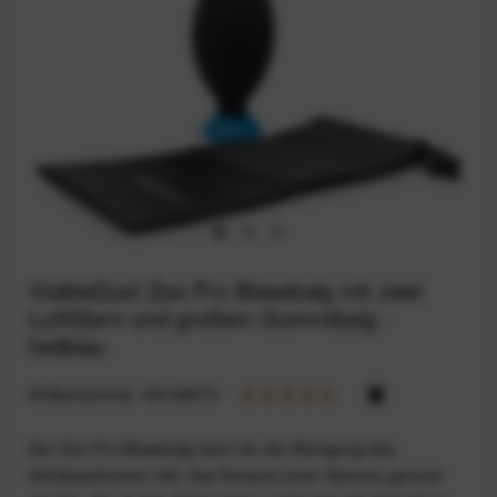
VisibleDust Zee Pro Blasebalg mit zwei
Luftfiltern und großem Gummibalg -
hellblau
Artikelnummer:
59199679
Der Zee Pro Blasebalg kann für die Reinigung des
Gehäuseinneren inkl. des Sensors einer Kamera genutzt