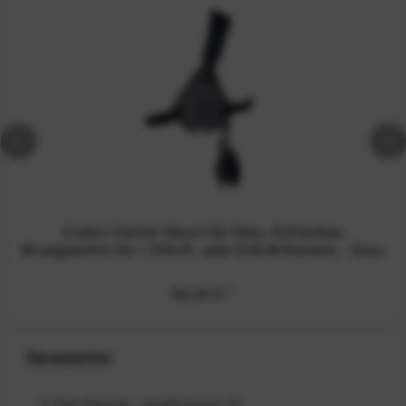
Cotton Carrier Skout G2 Grey, Schlankes
Brustgeschirr für 1 DSLR- oder DSLM-Kamera - Grau
89,00 €
*
Newsletter