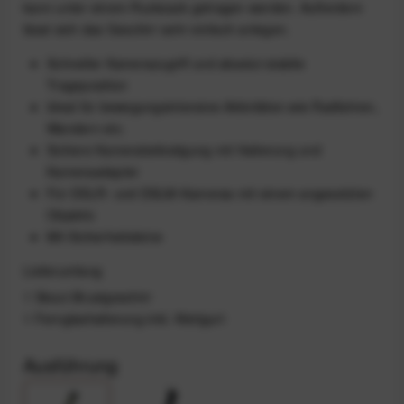
kann unter einem Rucksack getragen werden. Außerdem
lässt sich das Geschirr sehr einfach anlegen.
Schneller Kamerazugriff und absolut stabile
Trageposition
Ideal für bewegungsintensive Aktivitäten wie Radfahren,
Wandern etc.
Sichere Kamerabefestigung mit Halterung und
Kameraadapter
Für DSLR- und DSLM-Kameras mit einem angesetzten
Objektiv
Mit Sicherheitsleine
Lieferumfang
1 Skout-Brustgeschirr
1 Fernglashalterung inkl. Klettgurt
Ausführung