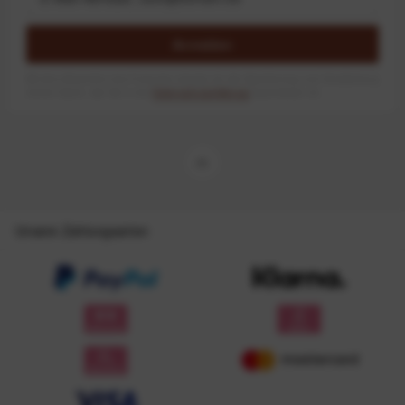
Anmelden
Mit dem Absenden des Formulars erlaube ich die Speicherung und Verarbeitung
meiner Daten, wie Sie in der
Datenschutzerklärung
beschrieben ist.
Unsere Zahlungsarten