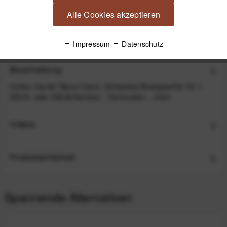
für alle Cotton Carrier Harness- und Holster- T
Alle Cookies akzeptieren
59,00 €
*
Impressum
Datenschutz
Beschreibung
Cotton Carrier Skout Camo, Schlankes Brustgeschirr für 1
DSLR- oder DSLM-Kamera - Tarnmuster...
mehr
Videos
Produktsicherheit
Spannende Alternativen