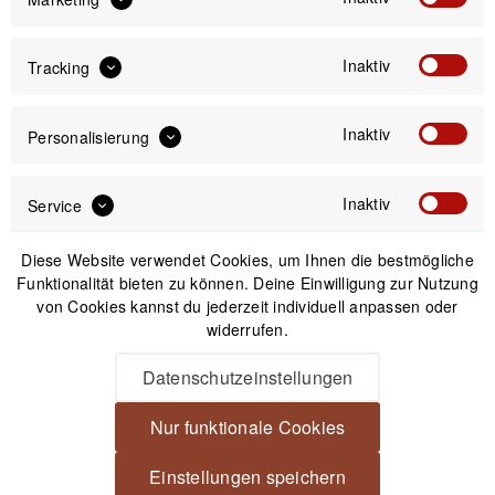
Versand am gleichen Tag bei Bestellungen bis 14 Uhr
Kostenfreier Versand ab 39€*
30 Tage Widerrufsrecht
Inaktiv
Tracking
Inaktiv
Personalisierung
Passendes Zubehör
Inaktiv
Service
Nicht auf Lager
Diese Website verwendet Cookies, um Ihnen die bestmögliche
Funktionalität bieten zu können. Deine Einwilligung zur Nutzung
von Cookies kannst du jederzeit individuell anpassen oder
widerrufen.
Datenschutzeinstellungen
Nur funktionale Cookies
Einstellungen speichern
Cotton Carrier Binocular Bracket - Fernglashalterung