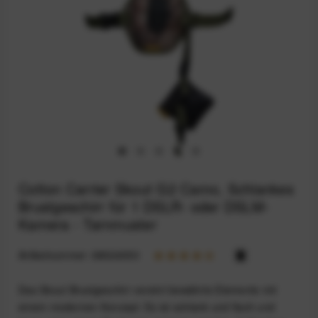
Cotton Carrier Skout G2 Camo, Schlankes
Brustgeschirr für 1 DSLR- oder DSLM-
Kamera - Tarnmuster
Artikelnummer:
68924050
Das Skout Brustgeschirr vereint bewährte Elemente mit
einem modernen Konzept: Es ist schlank und flach und