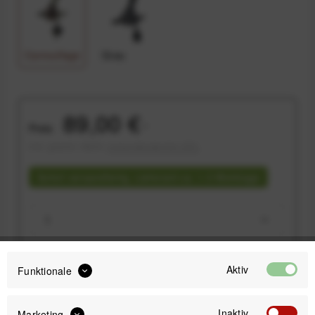
Camouflage
Grau
89,00 €
Preis:
*
inkl. gesetzl. MwSt.
versandkostenfrei (DE)
Sofort versandfertig, Lieferzeit ca. 1-3 Werktage
Aktiv
Funktionale
IN DEN
WARENKORB
Inaktiv
Marketing