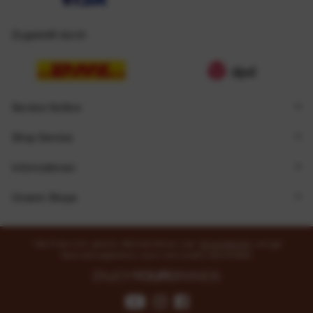
Zugestellt durch
Service Hotline
Shop Service
Informationen
Unsere Shops
* Alle Preise inkl. gesetzl. Mehrwertsteuer zzgl.
Versandkosten
und ggf.
Nachnahmegebühren, wenn nicht anders beschrieben